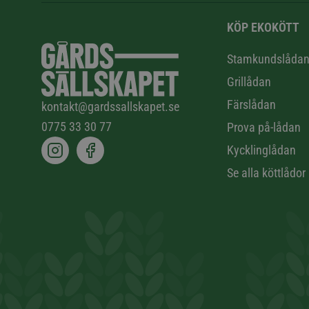
KÖP EKOKÖTT
Stamkundslåda
Grillådan
Färslådan
kontakt@gardssallskapet.se
0775 33 30 77
Prova på-lådan
Kycklinglådan
Se alla köttlådor