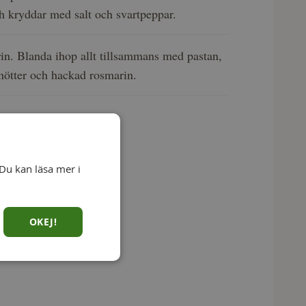
ch kryddar med salt och svartpeppar.
in. Blanda ihop allt tillsammans med pastan,
nötter och hackad rosmarin.
Du kan läsa mer i
OKEJ!