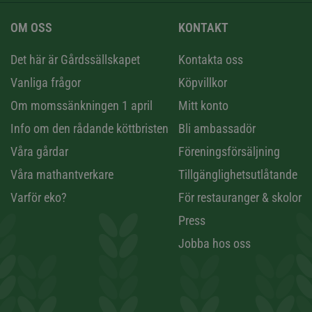
OM OSS
KONTAKT
n
Det här är Gårdssällskapet
Kontakta oss
Vanliga frågor
Köpvillkor
Om momssänkningen 1 april
Mitt konto
Info om den rådande köttbristen
Bli ambassadör
Våra gårdar
Föreningsförsäljning
Våra mathantverkare
Tillgänglighetsutlåtande
Varför eko?
För restauranger & skolor
Press
Jobba hos oss