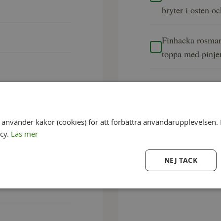
bryter i osten o
Finhacka rosmar
toppa med pinje
nvänder kakor (cookies) för att förbättra användarupplevelsen. 
icy.
Läs mer
NEJ TACK