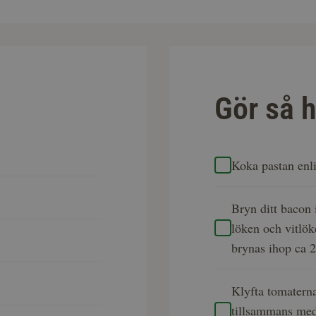
Gör så h
Koka pastan enl
Bryn ditt bacon
löken och vitlöke
brynas ihop ca 
Klyfta tomatern
tillsammans med