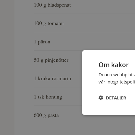
100 g bladspenat
100 g tomater
1 päron
50 g pinjenötter
Om kakor
Denna webbplats a
1 kruka rosmarin
vår integritetspol
1 tsk honung
DETALJER
600 g pasta