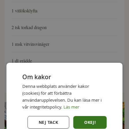
1 vitlöksklyfta
2 tsk torkad dragon
1 msk vitvinsvinäger
1 dl grädde
Om kakor
1 dl créme fraiche
Denna webbplats använder kakor
(cookies) för att förbättra
användarupplevelsen. Du kan läsa mer i
vår integritetspolicy.
Läs mer
NEJ TACK
OKEJ!