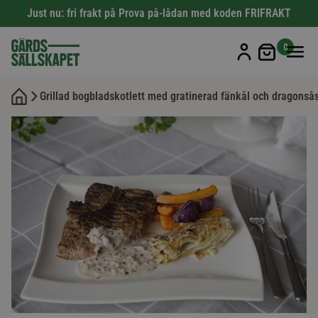
Just nu: fri frakt på Prova på-lådan med koden FRIFRAKT
Min kun
0
Grillad bogbladskotlett med gratinerad fänkål och dragonså