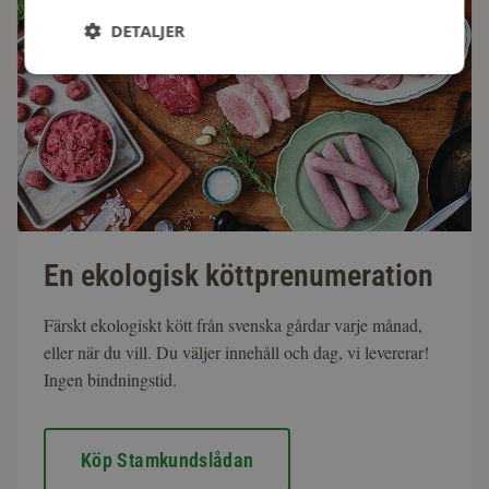
DETALJER
En ekologisk köttprenumeration
Färskt ekologiskt kött från svenska gårdar varje månad,
eller när du vill. Du väljer innehåll och dag, vi levererar!
Ingen bindningstid.
Köp Stamkundslådan