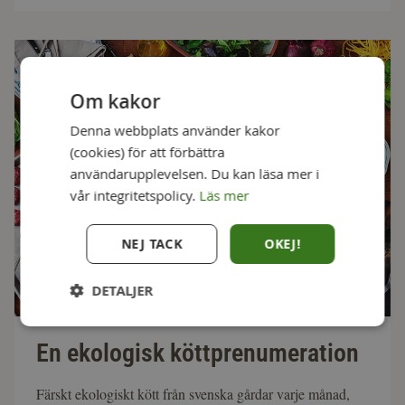
Om kakor
Denna webbplats använder kakor
(cookies) för att förbättra
användarupplevelsen. Du kan läsa mer i
vår integritetspolicy.
Läs mer
NEJ TACK
OKEJ!
DETALJER
En ekologisk köttprenumeration
Färskt ekologiskt kött från svenska gårdar varje månad,