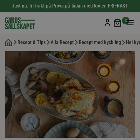
Just nu: fri frakt på Prova på-lådan med koden FRIFRAKT
Min kun
0
Recept & Tips
Alla Recept
Recept med kyckling
Hel ky