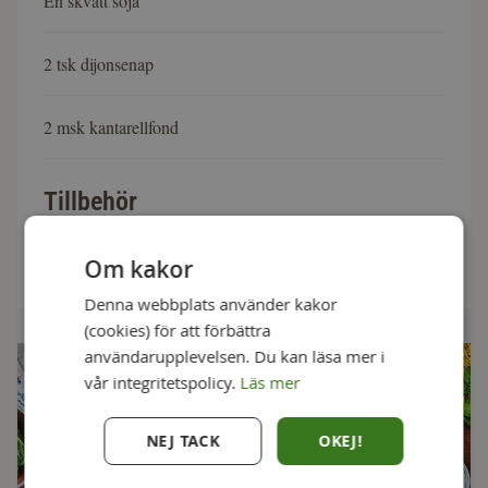
En skvätt soja
2 tsk dijonsenap
2 msk kantarellfond
Tillbehör
4 port pasta
Om kakor
Denna webbplats använder kakor
(cookies) för att förbättra
användarupplevelsen. Du kan läsa mer i
vår integritetspolicy.
Läs mer
NEJ TACK
OKEJ!