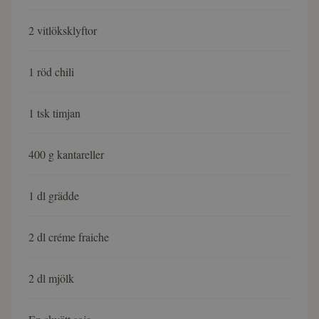
2 vitlöksklyftor
1 röd chili
1 tsk timjan
400 g kantareller
1 dl grädde
2 dl créme fraiche
2 dl mjölk