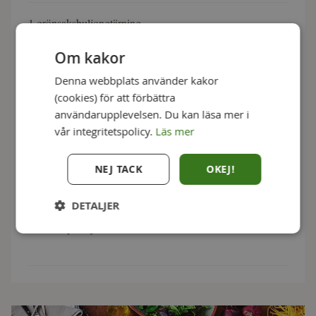
1 grönsaksbuljongtärning
Om kakor
500 g broccoli
Denna webbplats använder kakor
(cookies) för att förbättra
1 msk olivolja
användarupplevelsen. Du kan läsa mer i
vår integritetspolicy.
Läs mer
1 msk pressad citron
NEJ TACK
OKEJ!
250 g körsbärstomater
DETALJER
En näve persilja