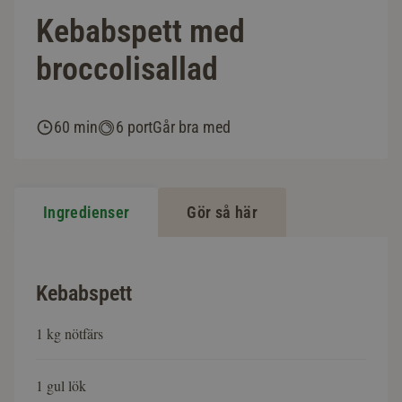
Kebabspett med
broccolisallad
60 min
6 port
Går bra med
Ingredienser
Gör så här
Kebabspett
1 kg nötfärs
1 gul lök