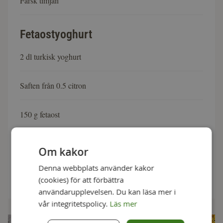
Färsk timjan
Fetaostyoghurt
2 dl turkisk yoghurt
Saften från 0.5 citron
150 g fetaost
1 tsk honung
Om kakor
Denna webbplats använder kakor
Citronpeppar
(cookies) för att förbättra
användarupplevelsen. Du kan läsa mer i
vår integritetspolicy.
Läs mer