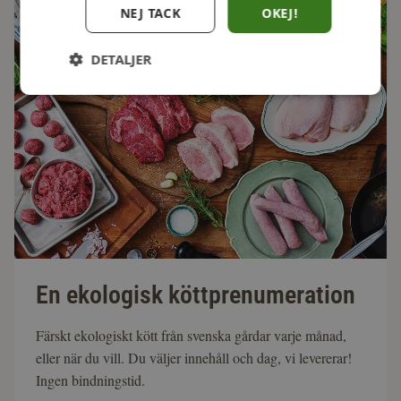
NEJ TACK
OKEJ!
DETALJER
En ekologisk köttprenumeration
Färskt ekologiskt kött från svenska gårdar varje månad,
eller när du vill. Du väljer innehåll och dag, vi levererar!
Ingen bindningstid.