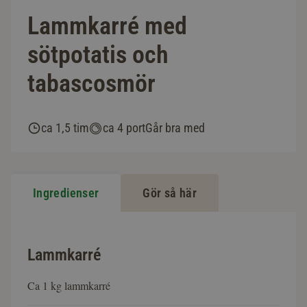
Lammkarré med
sötpotatis och
tabascosmör
ca 1,5 tim
ca 4 port
Går bra med
Ingredienser
Gör så här
Lammkarré
Ca 1 kg lammkarré