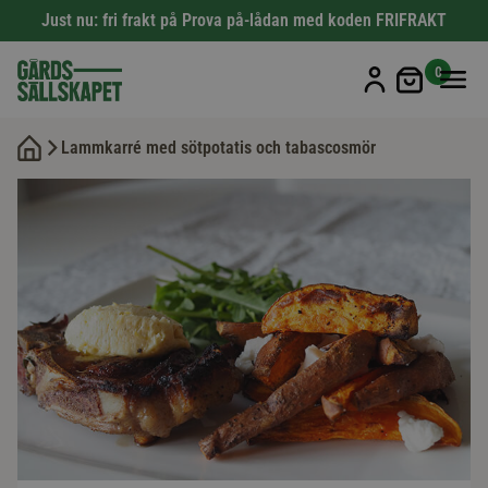
Just nu: fri frakt på Prova på-lådan med koden FRIFRAKT
Min kun
0
Lammkarré med sötpotatis och tabascosmör