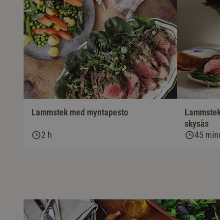
Lammstek med myntapesto
Lammstek 
skysås
2 h
45 minu