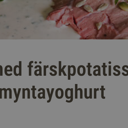
d färskpotatiss
 myntayoghurt