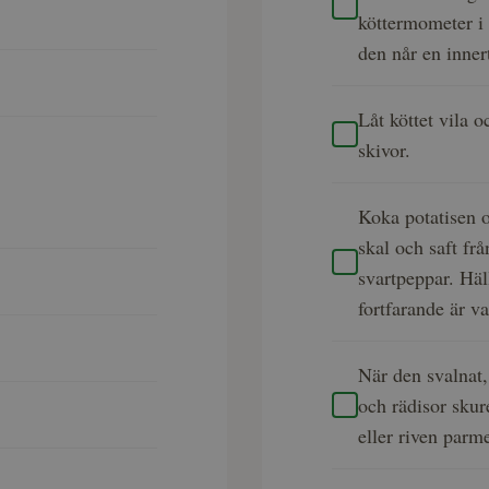
köttermometer i k
den når en inner
Låt köttet vila o
skivor.
Koka potatisen o
skal och saft fr
svartpeppar. Häl
fortfarande är v
När den svalnat,
och rädisor skur
eller riven parm