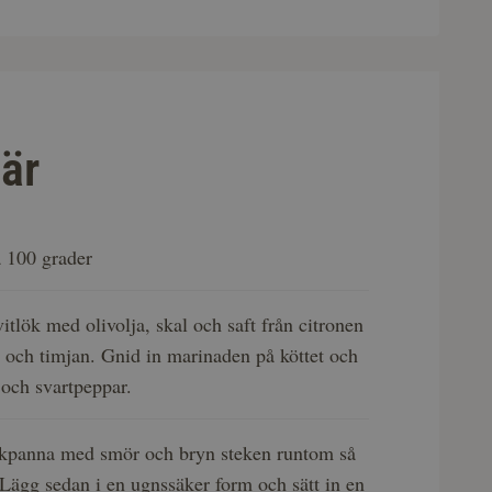
är
å 100 grader
itlök med olivolja, skal och saft från citronen
 och timjan. Gnid in marinaden på köttet och
och svartpeppar.
ekpanna med smör och bryn steken runtom så
. Lägg sedan i en ugnssäker form och sätt in en