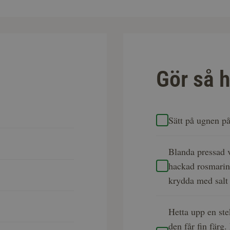
Gör så h
Sätt på ugnen p
Blanda pressad v
hackad rosmarin
krydda med salt 
Hetta upp en st
den får fin färg