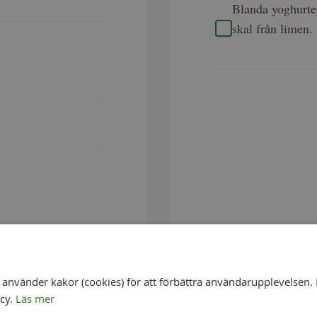
Blanda yoghurte
skal från limen.
nvänder kakor (cookies) för att förbättra användarupplevelsen. 
icy.
Läs mer