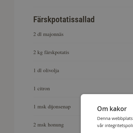
Färskpotatissallad
2 dl majonnäs
2 kg färskpotatis
1 dl olivolja
1 citron
1 msk dijonsenap
Om kakor
Denna webbplats a
2 msk honung
vår integritetspol