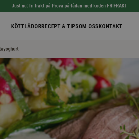
Just nu: fri frakt på Prova på-lådan med koden FRIFRAKT
KÖTTLÅDOR
RECEPT & TIPS
OM OSS
KONTAKT
tayoghurt