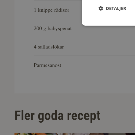
DETALJER
1 knippe rädisor
200 g babyspenat
4 salladslökar
Parmesanost
Fler goda recept