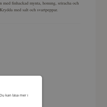
n med finhackad mynta, honung, sriracha och
 Krydda med salt och svartpeppar.
Du kan läsa mer i