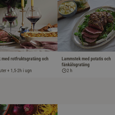
med rotfruktsgratäng och
Lammstek med potatis och
fänkålsgratäng
ter + 1,5-2h i ugn
2 h