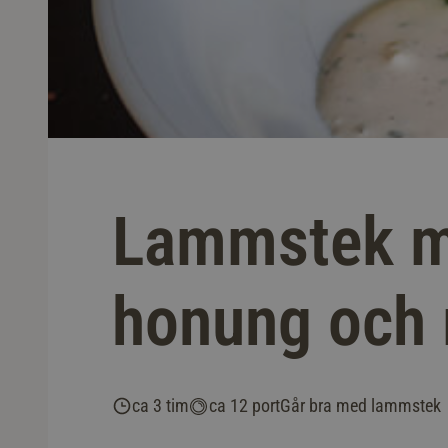
Lammstek me
honung och
ca 3 tim
ca 12 port
Går bra med lammstek