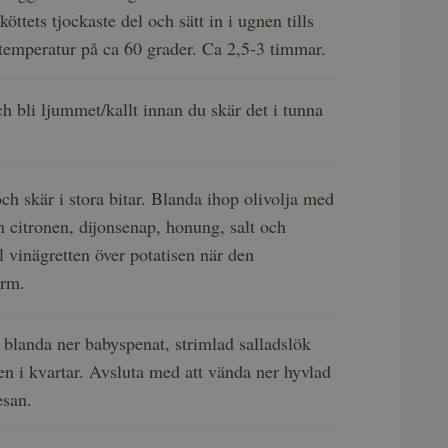
öttets tjockaste del och sätt in i ugnen tills
temperatur på ca 60 grader. Ca 2,5-3 timmar.
ch bli ljummet/kallt innan du skär det i tunna
ch skär i stora bitar. Blanda ihop olivolja med
ån citronen, dijonsenap, honung, salt och
l vinägretten över potatisen när den
arm.
 blanda ner babyspenat, strimlad salladslök
en i kvartar. Avsluta med att vända ner hyvlad
esan.