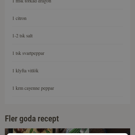
1 msk torkad dragon
1 citron
1-2 tsk salt
1 tsk svartpeppar
1 klyfta vitlök
1 krm cayenne peppar
Fler goda recept