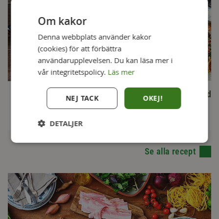
Om kakor
Denna webbplats använder kakor
(cookies) för att förbättra
användarupplevelsen. Du kan läsa mer i
vår integritetspolicy.
Läs mer
Vodkapasta med g
Baconlindad kyckling
NEJ TACK
OKEJ!
30 min
45 min
DETALJER
Se alla recept