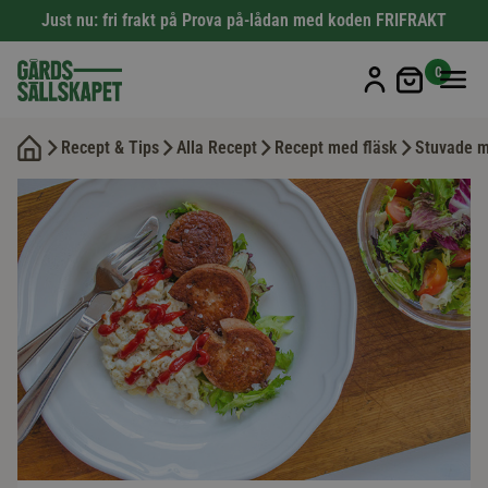
Just nu: fri frakt på Prova på-lådan med koden FRIFRAKT
Min kun
0
Recept & Tips
Alla Recept
Recept med fläsk
Stuvade m