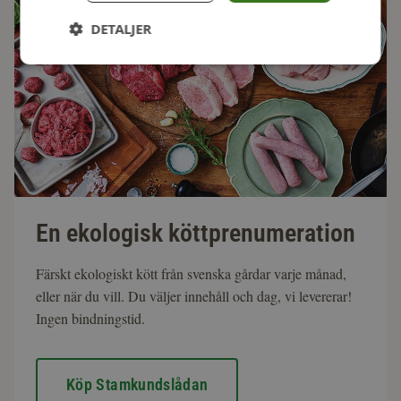
DETALJER
En ekologisk köttprenumeration
Färskt ekologiskt kött från svenska gårdar varje månad,
eller när du vill. Du väljer innehåll och dag, vi levererar!
Ingen bindningstid.
Köp Stamkundslådan