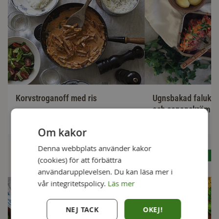
Korvstroganoff med ris
Ugnsbakad faluko
och senapskräm
45 min
30 min
Om kakor
Denna webbplats använder kakor
Se alla recept
(cookies) för att förbättra
användarupplevelsen. Du kan läsa mer i
vår integritetspolicy.
Läs mer
NEJ TACK
OKEJ!