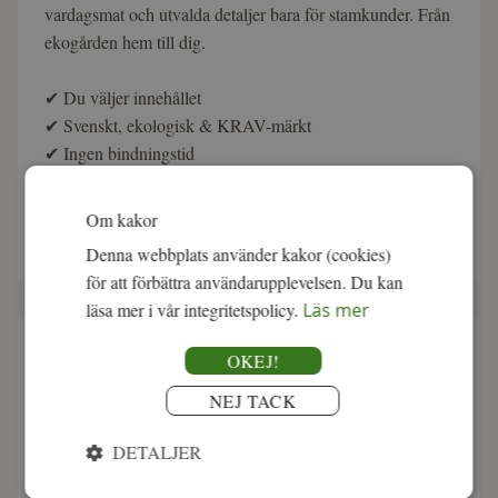
vardagsmat och utvalda detaljer bara för stamkunder. Från
ekogården hem till dig.
✔
Du väljer innehållet
✔
Svenskt, ekologisk & KRAV-märkt
✔
Ingen bindningstid
Om kakor
fr. 1 495:-
Läs mer
Denna webbplats använder kakor (cookies)
för att förbättra användarupplevelsen. Du kan
läsa mer i vår integritetspolicy.
Läs mer
Om vårt köttsalt
OKEJ!
NEJ TACK
Vårt köttsalt är ett naturligt havssalt från de 3 000 år gamla
saltbäddarna i Trapani på Sicilien. Oraffinerat, lätt fuktigt
DETALJER
och rikt på naturliga mineraler som jod, kalium,
magnesium och kalcium. Strö över några rejäla nypor i