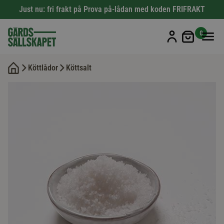
Just nu: fri frakt på Prova på-lådan med koden FRIFRAKT
Min kun
0
Köttlådor
Köttsalt