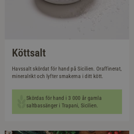
Köttsalt
Havssalt skördat för hand på Sicilien. Oraffinerat,
mineralrikt och lyfter smakerna i ditt kött.
Skördas för hand i 3 000 år gamla
saltbassänger i Trapani, Sicilien.