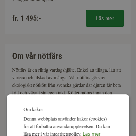
fr. 1 495:-
Läs mer
Om vår nötfärs
Nötfärs är en riktig vardagshjälte. Enkel att tillaga, lätt att
variera och älskad av många. Vår nötfärs görs av
ekologiskt nötkött från svenska gårdar där djuren får beta
fritt och växa i sin egen takt. Köttet möras innan den
grovmals vilket ger fin textur och saftighet utan att vätska
ur sig i pannan. Smaken är fyllig och tydligt köttig, som
Om kakor
den ska vara när råvaran får ta plats.
Denna webbplats använder kakor (cookies)
för att förbättra användarupplevelsen. Du kan
100 % ekologiskt och KRAV-märkt nötkött från Sverige.
läsa mer i vår integritetspolicy.
Läs mer