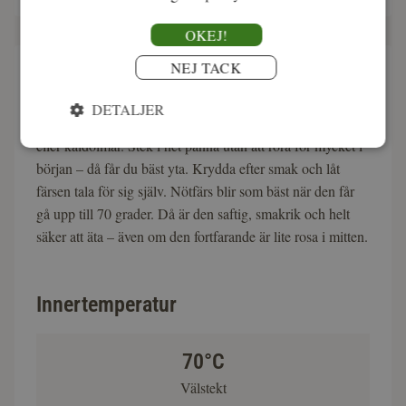
OKEJ!
NEJ TACK
Så tillagar du nötfärs
DETALJER
Perfekt till klassiker som köttfärssås, pannbiffar, burgare
eller kåldolmar. Stek i het panna utan att röra för mycket i
början – då får du bäst yta. Krydda efter smak och låt
färsen tala för sig själv. Nötfärs blir som bäst när den får
gå upp till 70 grader. Då är den saftig, smakrik och helt
säker att äta – även om den fortfarande är lite rosa i mitten.
Innertemperatur
70°C
Välstekt