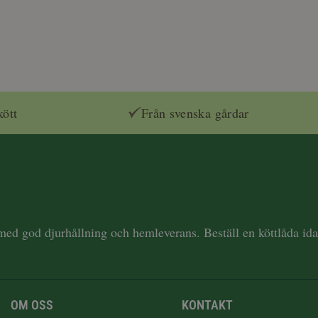
kött
Från svenska gårdar
 med god djurhållning och hemleverans. Beställ en köttlåda i
OM OSS
KONTAKT