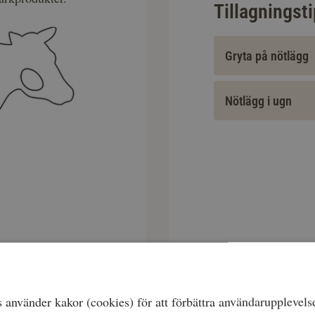
Tillagningst
Gryta på nötlägg
Nötlägg i ugn
använder kakor (cookies) för att förbättra användarupplevels