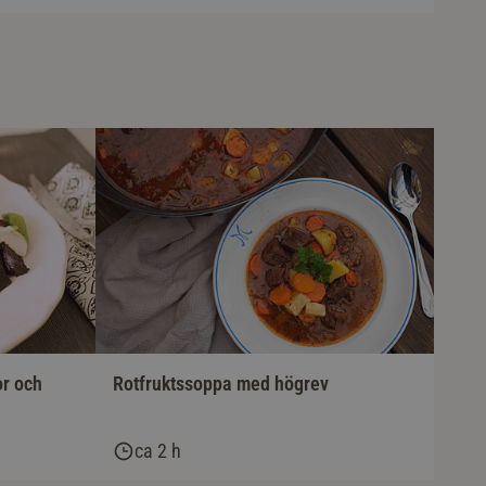
or och
Rotfruktssoppa med högrev
ca 2 h