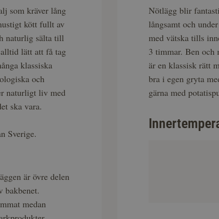
alj som kräver lång
Nötlägg blir fantasti
stigt kött fullt av
långsamt och under l
naturlig sälta till
med vätska tills in
lltid lätt att få tag
3 timmar. Ben och m
många klassiska
är en klassisk rätt
ologiska och
bra i egen gryta med
 naturligt liv med
gärna med potatispu
det ska vara.
Innertemper
n Sverige.
äggen är övre delen
v bakbenet.
 rimmat medan
harkprodukter.