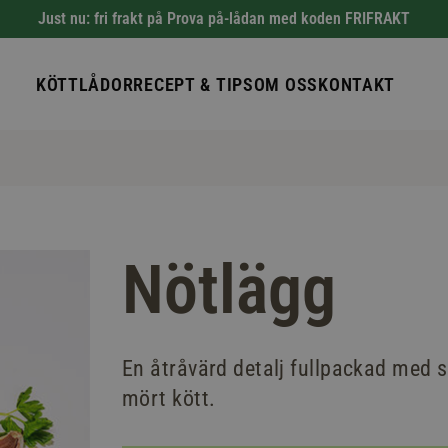
Just nu: fri frakt på Prova på-lådan med koden FRIFRAKT
KÖTTLÅDOR
RECEPT & TIPS
OM OSS
KONTAKT
Nötlägg
En åtråvärd detalj fullpackad med s
mört kött.