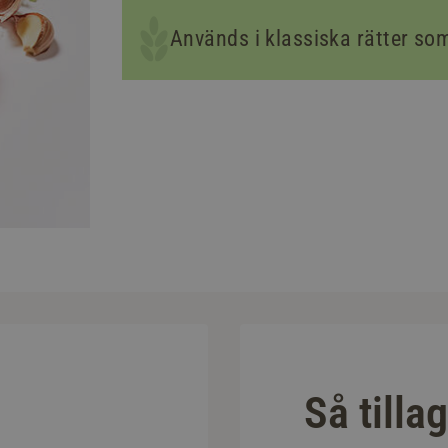
Används i klassiska rätter so
Så tilla