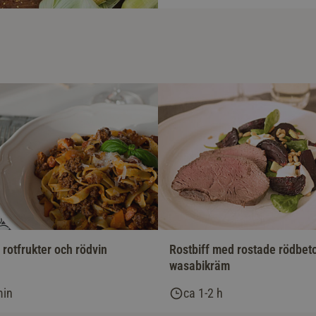
rotfrukter och rödvin
Rostbiff med rostade rödbet
wasabikräm
min
ca 1-2 h