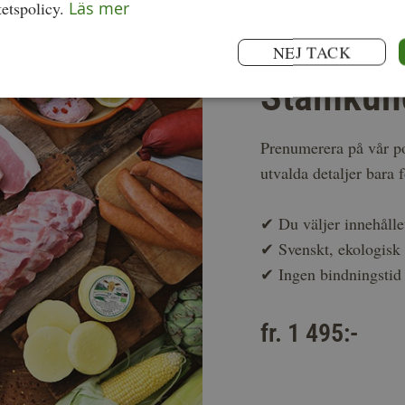
tetspolicy.
Läs mer
Du väljer fritt
NEJ TACK
Stamkun
Prenumerera på vår po
utvalda detaljer bara 
✔
Du väljer innehålle
✔
Svenskt, ekologis
✔
Ingen bindningstid
fr. 1 495:-