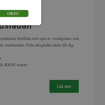
OKEJ!
dslådan
puläraste köttlåda och njut av vardagsmat och
för stamkunder. Från ekogården hem till dig.
t
k & KRAV-märkt
Läs mer