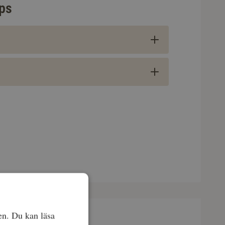
ips
en. Du kan läsa