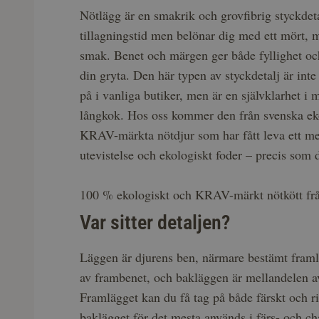
Nötlägg är en smakrik och grovfibrig styckdet
tillagningstid men belönar dig med ett mört, mu
smak. Benet och märgen ger både fyllighet och 
din gryta. Den här typen av styckdetalj är inte a
på i vanliga butiker, men är en självklarhet i 
långkok. Hos oss kommer den från svenska ek
KRAV-märkta nötdjur som har fått leva ett mer
utevistelse och ekologiskt foder – precis som 
100 % ekologiskt och KRAV-märkt nötkött frå
Var sitter detaljen?
Läggen är djurens ben, närmare bestämt framl
av frambenet, och bakläggen är mellandelen a
Framlägget kan du få tag på både färskt och
baklägget för det mesta används i färs- och c