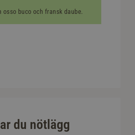
m osso buco och fransk daube.
gar du nötlägg