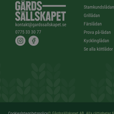
Stamkundslåda
Grillådan
Färslådan
kontakt@gardssallskapet.se
0775 33 30 77
Prova på-lådan
Kycklinglådan
Se alla köttlådor
© Gårdssällskapet AB. Alla rättigheter f
Cookies
Integritetspolicy