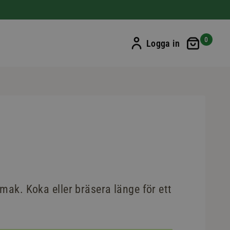
Min ku
0
Logga in
mak. Koka eller bräsera länge för ett