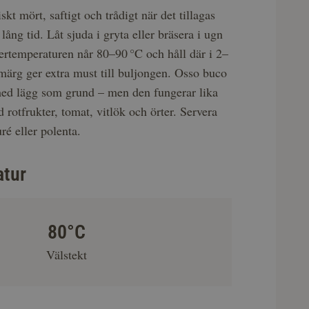
skt mört, saftigt och trådigt när det tillagas
ång tid. Låt sjuda i gryta eller bräsera i ugn
nertemperaturen når 80–90 °C och håll där i 2–
ärg ger extra must till buljongen. Osso buco
 med lägg som grund – men den fungerar lika
 rotfrukter, tomat, vitlök och örter. Servera
ré eller polenta.
atur
80°C
Välstekt