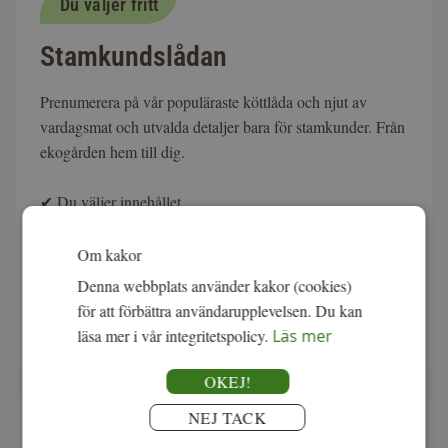
Du väljer fritt
Stamkundslådan
Prenumerera på vår populäraste köttlåda och njut av
vardagsmat och utvalda detaljer bara för stamkunder. Från
ekogården hem till dig.
✔
Du väljer innehållet
✔
Svenskt, ekologisk & KRAV-märkt
✔
Ingen bindningstid
Om kakor
Denna webbplats använder kakor (cookies)
för att förbättra användarupplevelsen. Du kan
fr. 1 495:-
Läs mer
läsa mer i vår integritetspolicy.
Läs mer
OKEJ!
NEJ TACK
Om vår kittost Julius