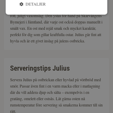
DETALJER
Gårdssällskapets julost! Julius är en smakrik kittost med
rött, juligt vaxomslag. Den ystas för hand på Skärvångens
Bymejeri i Jämtland, där varje ost också doppas manuellt i
smält vax. En ost med rejäl smak och mycket karaktär,
perfekt för dig som gillar kraftfulla ostar. Julius går fint att
hyvla och är ett givet inslag på julens ostbricka.
Serveringstips Julius
Servera Julius på ostbrickan eller hyvlad på vörtbröd med
smör. Passar även fint i en varm macka eller i matlagning
där du vill addera djup och sälta – exempelvis i en
gratäng, omelett eller ostsås. Låt gärna osten nå
rumstemperatur före servering så smakerna kommer till sin
rätt.