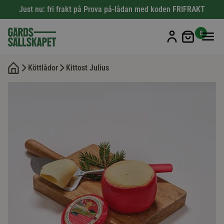
Just nu: fri frakt på Prova på-lådan med koden FRIFRAKT
Min kun
0
Köttlådor
Kittost Julius