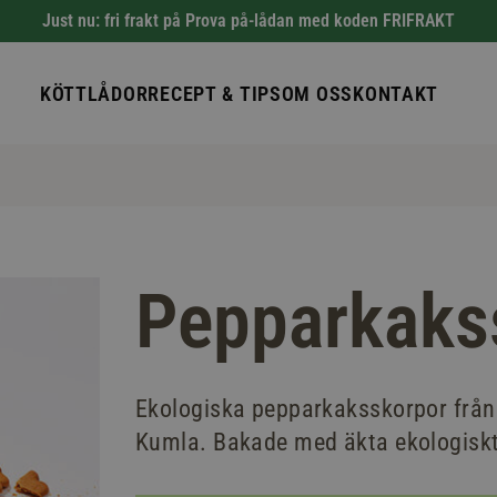
Just nu: fri frakt på Prova på-lådan med koden FRIFRAKT
KÖTTLÅDOR
RECEPT & TIPS
OM OSS
KONTAKT
Pepparkaks
Ekologiska pepparkaksskorpor från 
Kumla. Bakade med äkta ekologisk