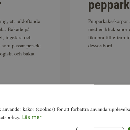
r
peppark
g, ett juldoftande
Pepparkaksskorpor är
mla. Bakade på
med en klick smör e
l, ingefära och
lika bra till eftermi
r som passar perfekt
dessertbord.
logiskt och bakat
använder kakor (cookies) för att förbättra användarupplevels
tetspolicy.
Läs mer
Du väljer fritt