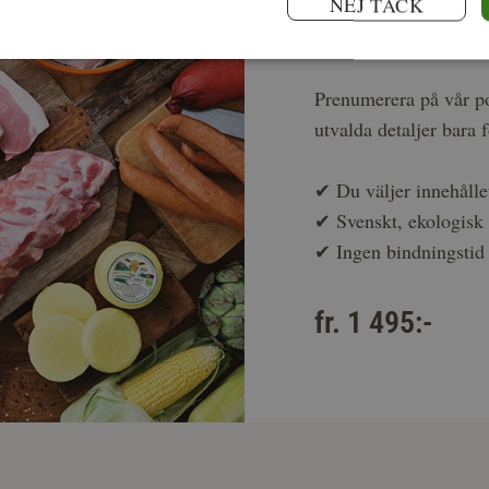
NEJ TACK
Stamkun
Prenumerera på vår po
utvalda detaljer bara 
✔
Du väljer innehålle
✔
Svenskt, ekologis
✔
Ingen bindningstid
fr. 1 495:-