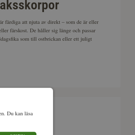
aksskorpor
 färdiga att njuta av direkt – som de är eller
ller färskost. De håller sig länge och passar
ddagsfika som till ostbrickan eller ett juligt
en. Du kan läsa