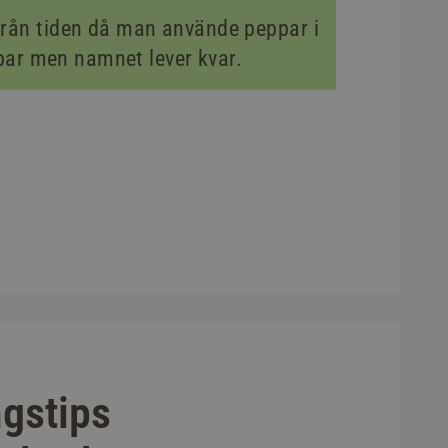
ån tiden då man använde peppar i
par men namnet lever kvar.
ngstips