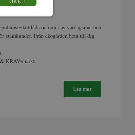
OKEJ!
dslådan
puläraste köttlåda och njut av vardagsmat och
för stamkunder. Från ekogården hem till dig.
t
k & KRAV-märkt
Läs mer