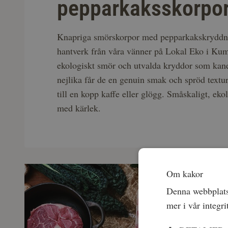
pepparkaksskorpo
Knapriga smörskorpor med pepparkakskryddnin
hantverk från våra vänner på Lokal Eko i Ku
ekologiskt smör och utvalda kryddor som kane
nejlika får de en genuin smak och spröd textu
till en kopp kaffe eller glögg. Småskaligt, eko
med kärlek.
Om kakor
Denna webbplats 
mer i vår integri