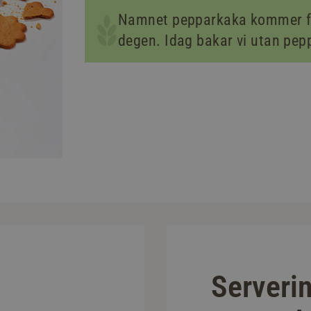
Namnet pepparkaka kommer fr
degen. Idag bakar vi utan pep
Serveri