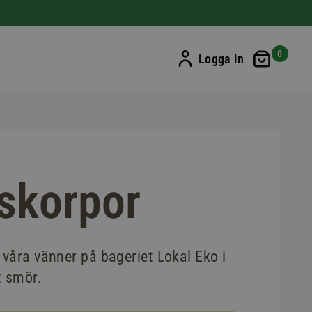
Min ku
0
Logga in
skorpor
våra vänner på bageriet Lokal Eko i
t smör.