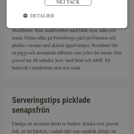
NEJ TACK
Om våra picklade senapsfrön
DETALJER
Picklade skånska senapsfrön från Skeppsholms i
Stockholm. Små smakbomber med både syra, sälta och
textur. Fröna odlas på Petersborgs gård på Österlen och
picklas varsamt med skånsk äppelvinäger. Resultatet blir
ett piggt och aromatiskt tillbehör som lyfter det mesta: från
gravad lax till sallader, korv med bröd och råbiff. Ett
hantverk i miniformat med stor smak.
Serveringstips picklade
senapsfrön
Färdiga att använda direkt ur burken. Klicka över gravad
fisk, en bit hårdost, i sallad eller som smakrik detalj i en