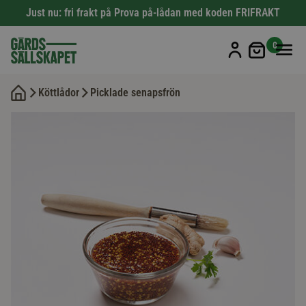
Just nu: fri frakt på Prova på-lådan med koden FRIFRAKT
Min kun
0
Köttlådor
Picklade senapsfrön