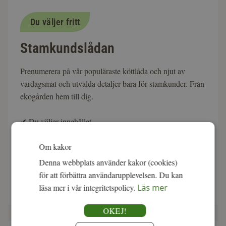
Du väljer fritt
Stamkundslådan
Prenumerera på vår populäraste köttlåda och njut av
vardagsmat och utvalda detaljer bara för stamkunder. Från
ekogården hem till dig.
✔
Du väljer innehållet
✔
Svenskt, ekologisk & KRAV-märkt
Om kakor
✔
Ingen bindningstid
Denna webbplats använder kakor (cookies)
för att förbättra användarupplevelsen. Du kan
fr. 1 495:-
Läs mer
läsa mer i vår integritetspolicy.
Läs mer
OKEJ!