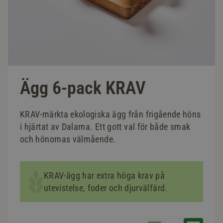
Ägg 6-pack KRAV
KRAV-märkta ekologiska ägg från frigående höns
i hjärtat av Dalarna. Ett gott val för både smak
och hönornas välmående.
KRAV-ägg har extra höga krav på
utevistelse, foder och djurvälfärd.