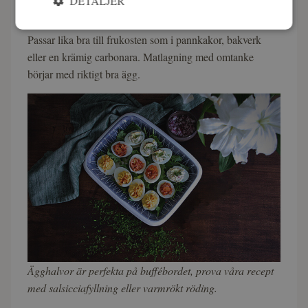
DETALJER
riktigt baslivsmedel i köket. Låt äggen stå i
rumstemperatur en stund innan kokning för bästa resultat.
Passar lika bra till frukosten som i pannkakor, bakverk
eller en krämig carbonara. Matlagning med omtanke
börjar med riktigt bra ägg.
Ägghalvor är perfekta på buffébordet, prova våra recept
med salsicciafyllning eller varmrökt röding.