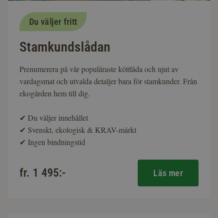
Du väljer fritt
Stamkundslådan
Prenumerera på vår populäraste köttlåda och njut av
vardagsmat och utvalda detaljer bara för stamkunder. Från
ekogården hem till dig.
✔
Du väljer innehållet
✔
Svenskt, ekologisk & KRAV-märkt
✔
Ingen bindningstid
fr. 1 495:-
Läs mer