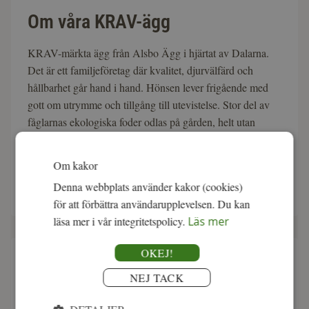
Om våra KRAV-ägg
KRAV-märkta ägg från Alsbo Ägg i hjärtat av Dalarna.
Det är ett familjeföretag där kvalitet, djurvälfärd och
hållbarhet går hand i hand. Hönsen lever frigående med
gott om utrymme och tillgång till utevistelse. Stor del av
fåglarnas ekologiska foder odlas på gården, helt utan
naturfrämmande kemikalier. Tupparna i flocken bidrar till
en lugn och naturlig miljö, vilket märks på både smaken
Om kakor
och känslan i varje ägg. Här får du KRAV-märkta ägg
Denna webbplats använder kakor (cookies)
med extra mycket omtanke.
för att förbättra användarupplevelsen. Du kan
läsa mer i vår integritetspolicy.
Läs mer
OKEJ!
Så tillagar du ägg
NEJ TACK
Perfekta att koka, steka, pochera eller baka med – ett