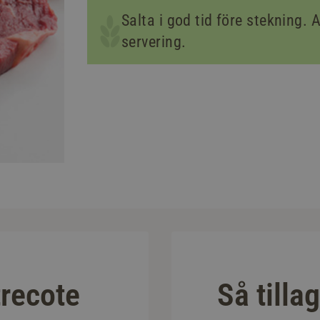
Salta i god tid före stekning. 
servering.
recote
Så tilla