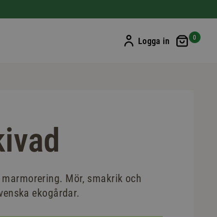
Min ku
0
Logga in
kivad
n marmorering. Mör, smakrik och
 svenska ekogårdar.