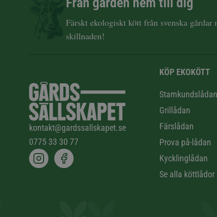
Från gården hem till dig
Färskt ekologiskt kött från svenska gårdar
skillnaden!
KÖP EKOKÖTT
Stamkundslåda
Grillådan
Färslådan
kontakt@gardssallskapet.se
0775 33 30 77
Prova på-lådan
Kycklinglådan
Se alla köttlådor