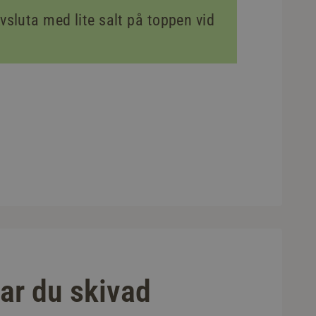
Avsluta med lite salt på toppen vid
gar du skivad