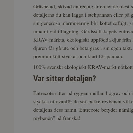
Gräsbetad, skivad entrecote är en av de mest
detaljerna du kan lägga i stekpannan eller på g
sin generösa marmorering blir köttet saftigt, s
umami vid tillagning. Gårdssällskapets entre
KRAV-märkta, ekologiskt uppfödda djur från 
djuren får gå ute och beta gräs i sin egen takt. 
premiumkött styckat och klart för pannan.
100% svenskt ekologiskt KRAV-märkt nötkött
Var sitter detaljen?
Entrecote sitter på ryggen mellan högrev och b
styckas ut ovanför de sex bakre revbenen vilke
detaljens dess namn. Entrecote betyder nämli
revbenen" på franska!