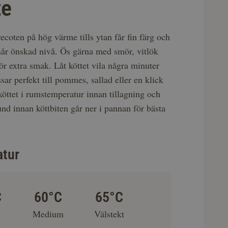
te
trecoten på hög värme tills ytan får fin färg och
når önskad nivå. Ös gärna med smör, vitlök
för extra smak. Låt köttet vila några minuter
sar perfekt till pommes, sallad eller en klick
köttet i rumstemperatur innan tillagning och
und innan köttbiten går ner i pannan för bästa
atur
C
60°C
65°C
g
Medium
Välstekt