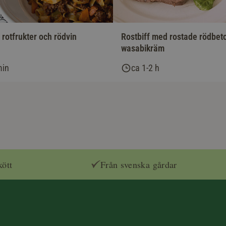
rotfrukter och rödvin
Rostbiff med rostade rödbet
wasabikräm
min
ca 1-2 h
kött
Från svenska gårdar