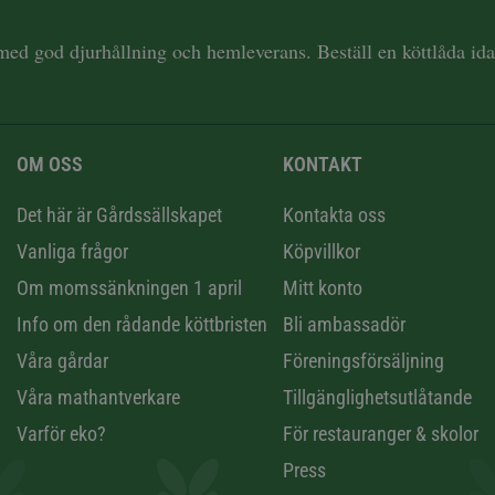
 med god djurhållning och hemleverans. Beställ en köttlåda i
OM OSS
KONTAKT
n
Det här är Gårdssällskapet
Kontakta oss
Vanliga frågor
Köpvillkor
Om momssänkningen 1 april
Mitt konto
Info om den rådande köttbristen
Bli ambassadör
Våra gårdar
Föreningsförsäljning
Våra mathantverkare
Tillgänglighetsutlåtande
Varför eko?
För restauranger & skolor
Press