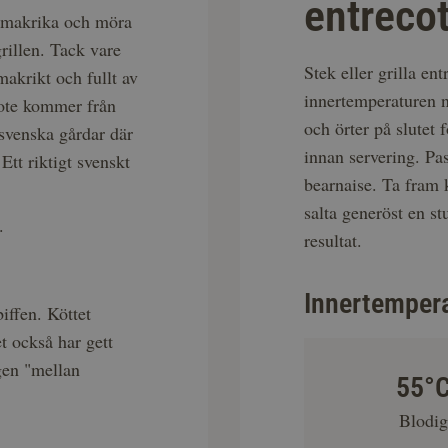
entreco
 smakrika och möra
rillen. Tack vare
Stek eller grilla en
makrikt och fullt av
innertemperaturen 
cote kommer från
och örter på slutet 
svenska gårdar där
innan servering. Pas
Ett riktigt svenskt
bearnaise. Ta fram 
salta generöst en st
.
resultat.
Innertemper
iffen. Köttet
t också har gett
gen "mellan
55°
Blodi