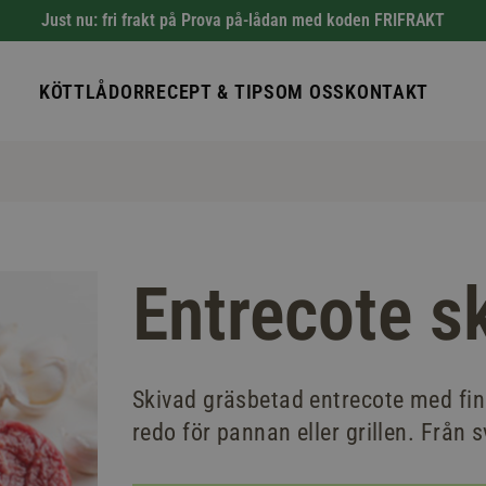
Just nu: fri frakt på Prova på-lådan med koden FRIFRAKT
KÖTTLÅDOR
RECEPT & TIPS
OM OSS
KONTAKT
Entrecote s
Skivad gräsbetad entrecote med fi
redo för pannan eller grillen. Från