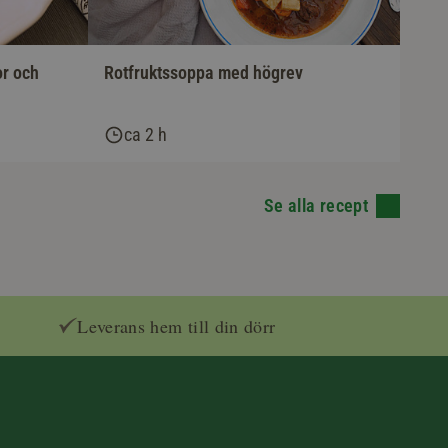
or och
Rotfruktssoppa med högrev
ca 2 h
Se alla recept
Leverans hem till din dörr