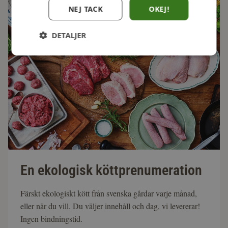
NEJ TACK
OKEJ!
DETALJER
En ekologisk köttprenumeration
Färskt ekologiskt kött från svenska gårdar varje månad,
eller när du vill. Du väljer innehåll och dag, vi levererar!
Ingen bindningstid.