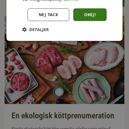
Se alla recept
NEJ TACK
OKEJ!
DETALJER
En ekologisk köttprenumeration
Färskt ekologiskt kött från svenska gårdar varje månad,