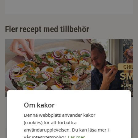
Fler recept med tillbehör
Om kakor
Matjesilltallrik
Chilibeasmör
Denna webbplats använder kakor
30 min
30 min
(cookies) för att förbättra
användarupplevelsen. Du kan läsa mer i
vår integritetspolicy.
Läs mer