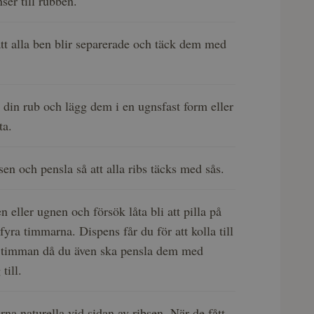
ser till rubben.
att alla ben blir separerade och täck dem med
din rub och lägg dem i en ugnsfast form eller
ta.
sen och pensla så att alla ribs täcks med sås.
en eller ugnen och försök låta bli att pilla på
yra timmarna. Dispens får du för att kolla till
 timman då du även ska pensla dem med
till.
rna naturella vid sidan av ribsen. När de fått