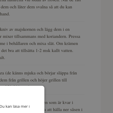
av dem och låter dem svalna så att du kan
 hand.
kniv av majskornen och lägg dem i en
er mixer tillsammans med koriandern. Pressa
lime i behållaren och mixa slät. Om krämen
 det bra att tillsätta 1-2 msk kallt vatten.
alt.
ara (de känns mjuka och börjar släppa från
dem från grillen och höjer grillen till
ca 250-300 grader.
du koka en glaze på såsen som är kvar i
Du kan läsa mer i
tan. Detta gör du genoma att hälla ner såsen i