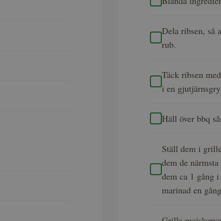
Blanda ingredien
Dela ribsen, så 
rub.
Täck ribsen med 
i en gjutjärnsgry
Häll över bbq så
Ställ dem i grill
dem de närmsta f
dem ca 1 gång i
marinad en gång 
Grilla majskorva