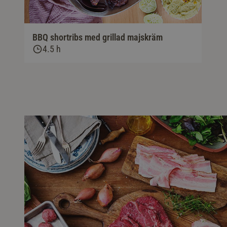
BBQ shortribs med grillad majskräm
4.5 h