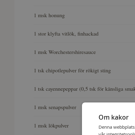
1 msk honung
1 stor klyfta vitlök, finhackad
1 msk Worchestershiresauce
1 tsk chipotlepulver för rökigt sting
1 tsk cayennepeppar (0,5 tsk för känsliga sma
1 msk senapspulver
Om kakor
1 msk lökpulver
Denna webbplats a
vår integritetspol