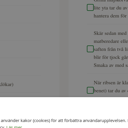
lite yta tar du 
hantera dem för
Skär sedan med 
matberedare ell
saften från två 
blir för tjock går
Smaka av med s
När ribsen är kl
klökar)
benet) tar du av 
maxtemperatur, 
Under tiden kan 
nvänder kakor (cookies) för att förbättra användarupplevelsen. 
formen eller gry
icy.
Läs mer