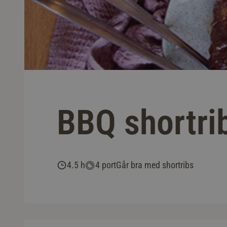
BBQ shortri
4.5 h
4 port
Går bra med shortribs