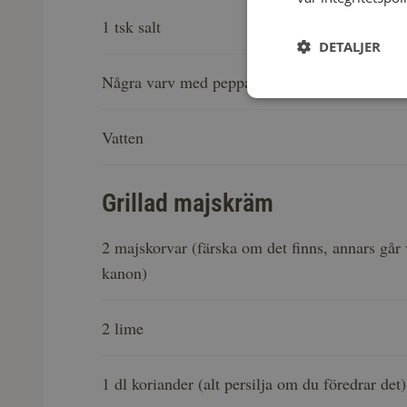
1 tsk salt
DETALJER
Några varv med pepparkvarnen
Vatten
Grillad majskräm
2 majskorvar (färska om det finns, annars gå
kanon)
2 lime
1 dl koriander (alt persilja om du föredrar det)