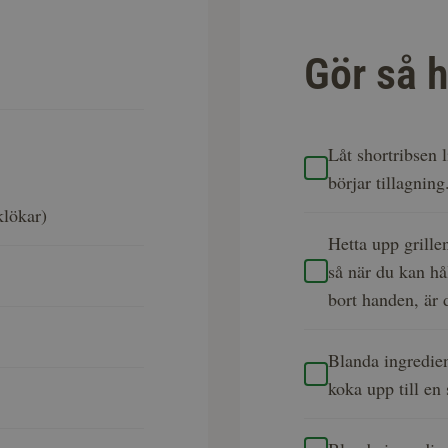
Gör så h
Låt shortribsen 
börjar tillagnin
klökar)
Hetta upp grillen
så när du kan hål
bort handen, är 
Blanda ingredien
koka upp till en