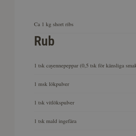
Ca 1 kg short ribs
Rub
1 tsk cayennepeppar (0,5 tsk för känsliga sma
1 msk lökpulver
1 tsk vitlökspulver
1 tsk mald ingefära