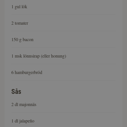
1 gul lök
2 tomater
150 g bacon
1 msk lönnsirap (eller honung)
6 hamburgerbröd
Sås
2 dl majonnäs
1 dl jalapeño