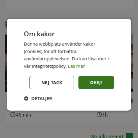
Fler goda recept
Om kakor
Denna webbplats använder kakor
(cookies) för att förbättra
användarupplevelsen. Du kan läsa mer i
vår integritetspolicy.
Läs mer
NEJ TACK
OKEJ!
DETALJER
Smashburgare med cheddar,
Världens bästa bo
krispigt bacon och picklad lök
45 min
1h
Se alla recept