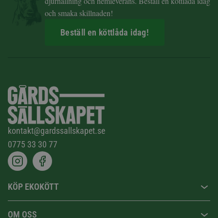
djurhållning och hemleverans. Beställ en köttlåda idag
och smaka skillnaden!
Beställ en köttlåda idag!
kontakt@gardssallskapet.se
0775 33 30 77
KÖP EKOKÖTT
OM OSS