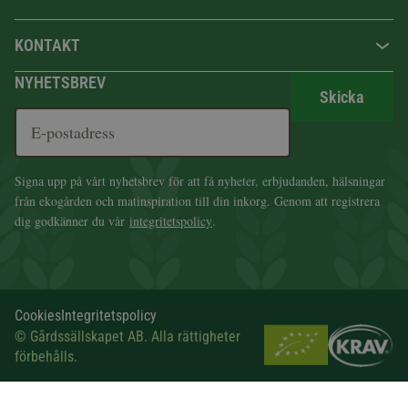
KONTAKT
NYHETSBREV
Skicka
Signa upp på vårt nyhetsbrev för att få nyheter, erbjudanden, hälsningar
från ekogården och matinspiration till din inkorg. Genom att registrera
dig godkänner du vår
integritetspolicy
.
Cookies
Integritetspolicy
© Gårdssällskapet AB. Alla rättigheter
förbehålls.