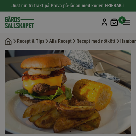
Just nu: fri frakt på Prova på-lådan med koden FRIFRAKT
Min kun
0
Recept & Tips
Alla Recept
Recept med nötkött
Hambur