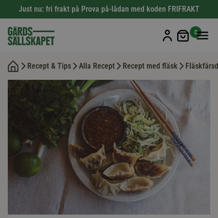
Just nu: fri frakt på Prova på-lådan med koden FRIFRAKT
Min kun
0
Recept & Tips
Alla Recept
Recept med fläsk
Fläskfärs