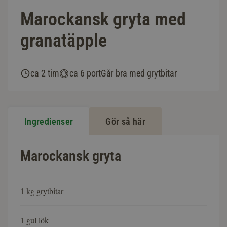
Marockansk gryta med
granatäpple
ca 2 tim
ca 6 port
Går bra med grytbitar
Ingredienser
Gör så här
Marockansk gryta
1 kg grytbitar
1 gul lök