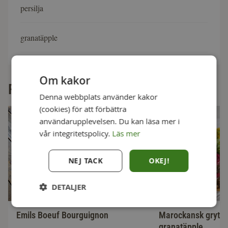
persilja
granatäpple
Om kakor
Fler goda recept
Denna webbplats använder kakor
(cookies) för att förbättra
användarupplevelsen. Du kan läsa mer i
vår integritetspolicy.
Läs mer
NEJ TACK
OKEJ!
DETALJER
Emils Boeuf Bourguignon
Marockansk gryta
granatäpple