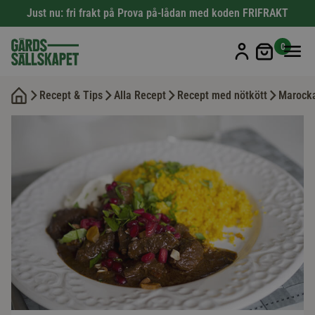
Just nu: fri frakt på Prova på-lådan med koden FRIFRAKT
Min kun
0
Recept & Tips
Alla Recept
Recept med nötkött
Marocka