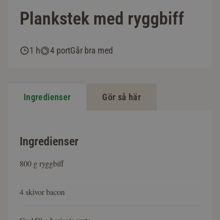
Plankstek med ryggbiff
1 h
4 port
Går bra med
Ingredienser
Gör så här
Ingredienser
800 g ryggbiff
4 skivor bacon