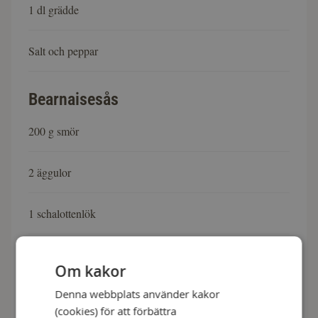
1 dl grädde
Salt och peppar
Bearnaisesås
200 g smör
2 äggulor
1 schalottenlök
1 msk vitvinsvinäger
Om kakor
Denna webbplats använder kakor
1 kruka persilja
(cookies) för att förbättra