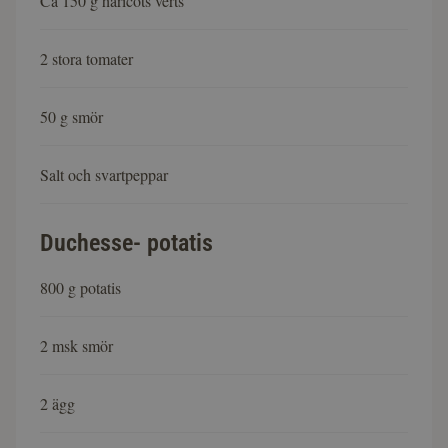
Ca 150 g haricots verts
2 stora tomater
50 g smör
Salt och svartpeppar
Duchesse- potatis
800 g potatis
2 msk smör
2 ägg