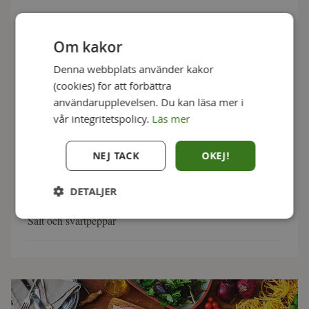
5 dl grädde
Om kakor
2 dl mjölk
Denna webbplats använder kakor
(cookies) för att förbättra
150 g smör
användarupplevelsen. Du kan läsa mer i
vår integritetspolicy.
Läs mer
3 msk vetemjöl
NEJ TACK
OKEJ!
2 dl västerbottenost
DETALJER
Salt och svartpeppar