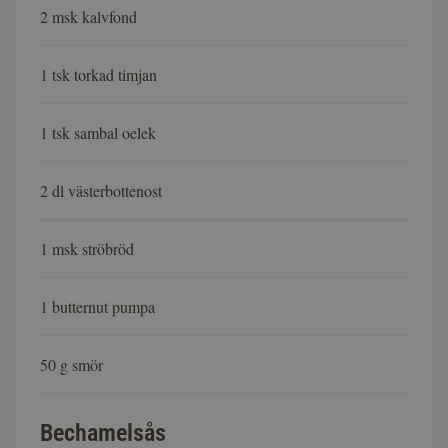
2 msk kalvfond
1 tsk torkad timjan
1 tsk sambal oelek
2 dl västerbottenost
1 msk ströbröd
1 butternut pumpa
50 g smör
Bechamelsås