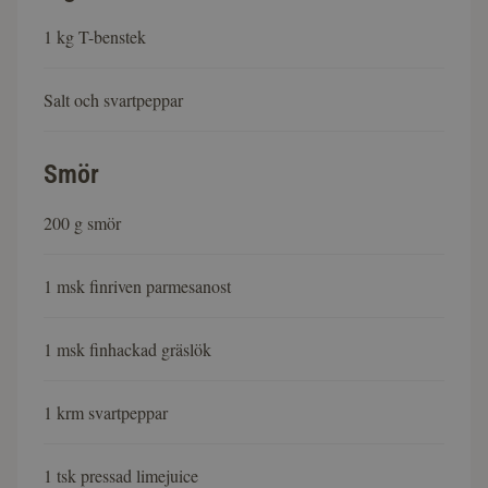
1 kg T-benstek
Salt och svartpeppar
Smör
200 g smör
1 msk finriven parmesanost
1 msk finhackad gräslök
1 krm svartpeppar
1 tsk pressad limejuice