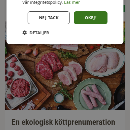
vår integritetspolicy.
Läs mer
Se alla recept
NEJ TACK
OKEJ!
DETALJER
En ekologisk köttprenumeration