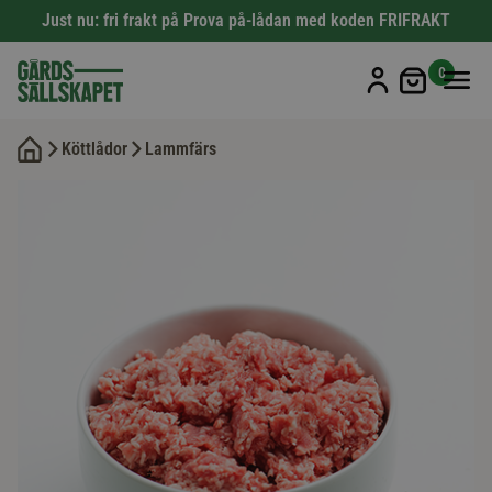
Just nu: fri frakt på Prova på-lådan med koden FRIFRAKT
Min kun
0
Köttlådor
Lammfärs