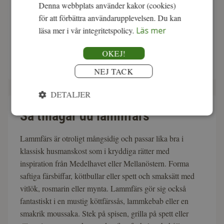
Denna webbplats använder kakor (cookies)
lika bra till en mustig gryta som till en kryddig kebab eller
för att förbättra användarupplevelsen. Du kan
en klassisk köttfärssås. Våra lamm växer upp på svenska
läsa mer i vår integritetspolicy.
Läs mer
ekogårdar och betar gräs och örter, vilket ger ett kött med
både djup och karaktär. Perfekt för både vardagsmaten
OKEJ!
och den lyxigare helgmiddagen.
NEJ TACK
DETALJER
Så tillagar du lammfärs
Lammfärs är otroligt mångsidig och passar lika bra i
klassisk husmanskost som i kryddiga rätter med
inspiration från Medelhavet eller Mellanöstern. Forma
saftiga färsbiffar, köttbullar eller spett och smaksätt med
vitlök, rosmarin eller mynta. Lammfärs gör sig också
fantastiskt i en mustig köttfärssås, lammkebab eller en
smakrik moussaka. Stek på spisen, grilla på spett eller