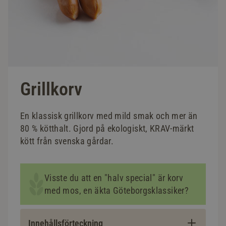
Grillkorv
En klassisk grillkorv med mild smak och mer än
80 % kötthalt. Gjord på ekologiskt, KRAV-märkt
kött från svenska gårdar.
Visste du att en "halv special" är korv
med mos, en äkta Göteborgsklassiker?
Innehållsförteckning