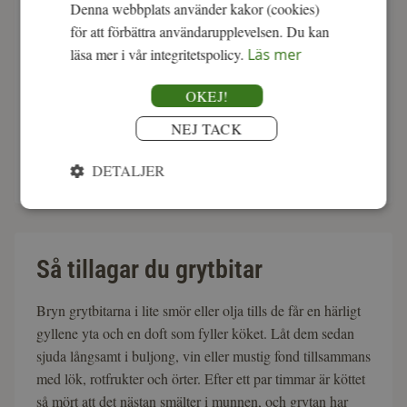
Denna webbplats använder kakor (cookies)
för att förbättra användarupplevelsen. Du kan
läsa mer i vår integritetspolicy.
Läs mer
OKEJ!
NEJ TACK
DETALJER
Så tillagar du grytbitar
Bryn grytbitarna i lite smör eller olja tills de får en härligt
gyllene yta och en doft som fyller köket. Låt dem sedan
sjuda långsamt i buljong, vin eller mustig fond tillsammans
med lök, rotfrukter och örter. Efter ett par timmar är köttet
så mört att det nästan smälter i munnen, och grytan har