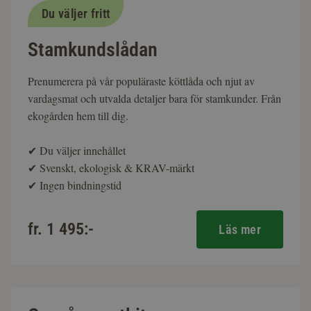
Du väljer fritt
Stamkundslådan
Prenumerera på vår populäraste köttlåda och njut av
vardagsmat och utvalda detaljer bara för stamkunder. Från
ekogården hem till dig.
✔
Du väljer innehållet
✔
Svenskt, ekologisk & KRAV-märkt
✔
Ingen bindningstid
fr. 1 495:-
Läs mer