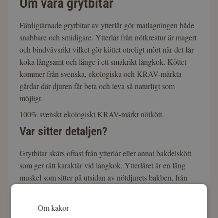
Om våra grytbitar
Färdigtärnade grytbitar av ytterlår gör matlagningen både
snabbare och smidigare. Ytterlår från nötkreatur är magert
och bindvävsrikt vilket gör köttet otroligt mört när det får
koka långsamt och länge i ett smakrikt långkok. Köttet
kommer från svenska, ekologiska och KRAV-märkta
gårdar där djuren får beta och leva så naturligt som
möjligt.
100% svenskt ekologiskt KRAV-märkt nötkött.
Var sitter detaljen?
Grytbitar skärs oftast från ytterlår eller annat bakdelskött
som ger rätt karaktär vid långkok. Ytterlåret är en lång
muskel som sitter på utsidan av nötdjurets bakben, från
länd till knäben, och den yttersta spetsen kallas för
rumpstek.
Om kakor