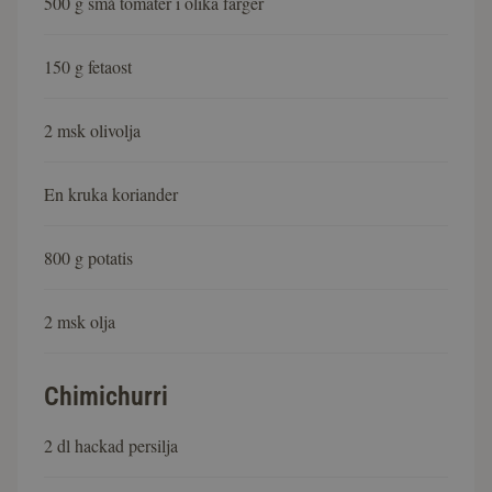
500 g små tomater i olika färger
150 g fetaost
2 msk olivolja
En kruka koriander
800 g potatis
2 msk olja
Chimichurri
2 dl hackad persilja