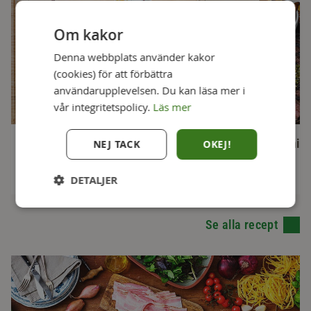
Om kakor
Denna webbplats använder kakor
(cookies) för att förbättra
användarupplevelsen. Du kan läsa mer i
vår integritetspolicy.
Läs mer
Flat iron med potatisknyten och
Flat iron med chimi
NEJ TACK
OKEJ!
majssallad
1,5 h
ca 1,5 h
DETALJER
Se alla recept