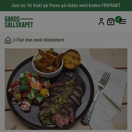
Just nu: fri frakt på Prova på-lådan med koden FRIFRAKT
Min kun
0
Flat iron med chimichurri