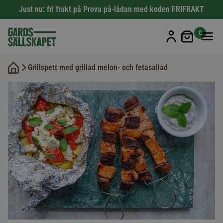
Just nu: fri frakt på Prova på-lådan med koden FRIFRAKT
Min kun
0
Grillspett med grillad melon- och fetasallad