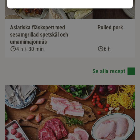
Asiatiska fläskspett med
Pulled pork
sesamgrillad spetskål och
umamimajonnäs
4 h + 30 min
6 h
Se alla recept