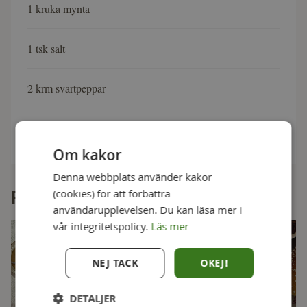
1 kruka mynta
1 tsk salt
2 krm svartpeppar
1 tsk honung
Om kakor
Denna webbplats använder kakor
(cookies) för att förbättra
Fler goda recept
användarupplevelsen. Du kan läsa mer i
vår integritetspolicy.
Läs mer
NEJ TACK
OKEJ!
DETALJER