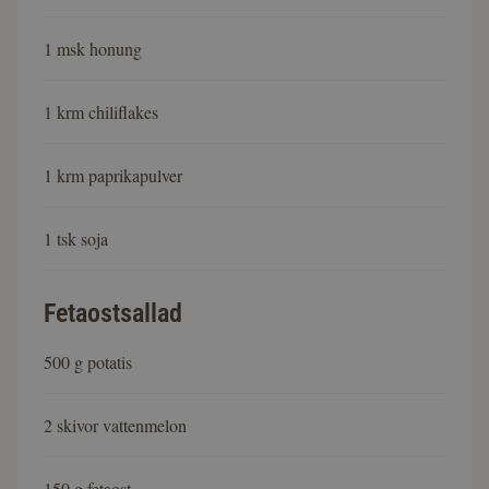
1 msk honung
1 krm chiliflakes
1 krm paprikapulver
1 tsk soja
Fetaostsallad
500 g potatis
2 skivor vattenmelon
150 g fetaost