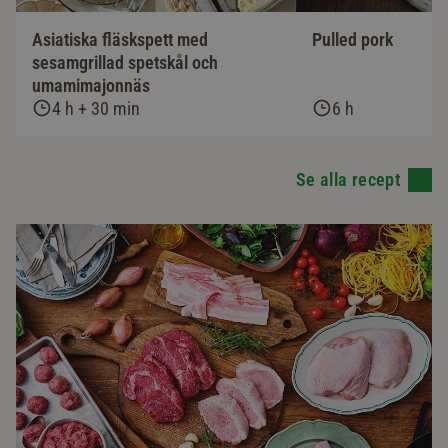
Asiatiska fläskspett med
Pulled pork
sesamgrillad spetskål och
umamimajonnäs
4 h + 30 min
6 h
Se alla recept