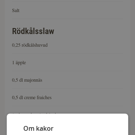
Salt
Rödkålsslaw
0,25 rödkålshuvud
1 äpple
0,5 dl majonnäs
0,5 dl creme fraiches
1 tsk grovkornig skånsk senap
Om kakor
1 tsk balsamvinäger