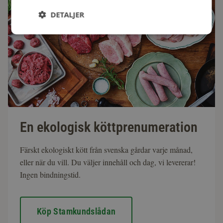
DETALJER
En ekologisk köttprenumeration
Färskt ekologiskt kött från svenska gårdar varje månad,
eller när du vill. Du väljer innehåll och dag, vi levererar!
Ingen bindningstid.
Köp Stamkundslådan