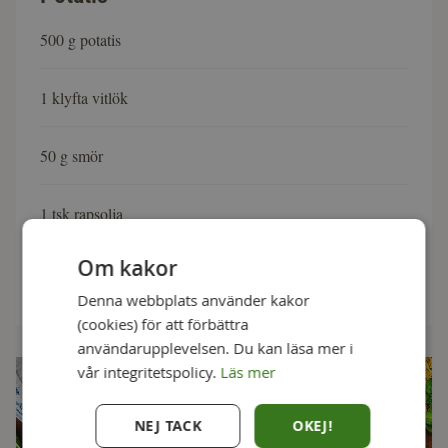
500 g potatis
1 klyfta vitlök
50 g smör
1 tsk rapsolja
Om kakor
Salt
Denna webbplats använder kakor
(cookies) för att förbättra
användarupplevelsen. Du kan läsa mer i
vår integritetspolicy.
Läs mer
NEJ TACK
OKEJ!