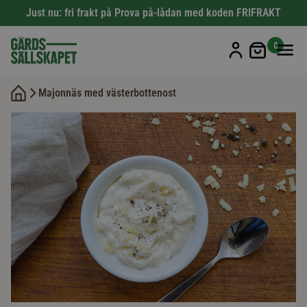
Just nu: fri frakt på Prova på-lådan med koden FRIFRAKT
Min kun
0
Majonnäs med västerbottenost