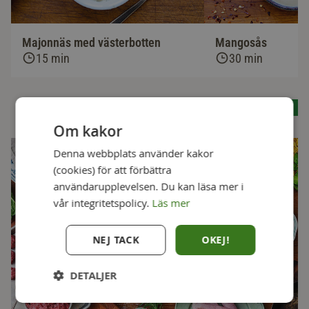
Majonnäs med västerbotten
Mangosås
15 min
30 min
Se alla recept
Om kakor
Denna webbplats använder kakor
(cookies) för att förbättra
användarupplevelsen. Du kan läsa mer i
vår integritetspolicy.
Läs mer
NEJ TACK
OKEJ!
DETALJER