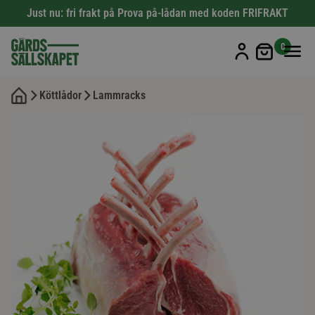
Just nu: fri frakt på Prova på-lådan med koden FRIFRAKT
Min kun
0
Köttlådor
Lammracks