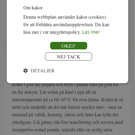
Om kakor
Denna webbplats använder kakor (cookies)
för att förbättra användarupplevelsen. Du kan
läsa mer i vår integritetspolicy.
Läs mer
OKEJ!
NEJ TACK
Så tillagar du lammracks
DETALJER
Lammracks tillagas helst hela eller i skivor med ben. Salta
köttet i god tid, peppra och bryn i panna eller på grill för
en fin stekyta. Låt sedan gå klart i ugn till en
innertemperatur på ca 60–65°C för rosa kärna. Köttet är så
mört och smakrikt att det inte kräver mycket mer – men en
marinad på vitlök, honung, citron och örter kan lyfta det
ytterligare. Låt gärna vila före tranchering och servera med
exempelvis rostad potatis, tzatziki eller en syrlig salsa