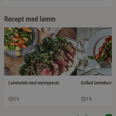
Recept med lamm
Lammstek med myntapesto
Grillad lammkarré 
2 h
1 h