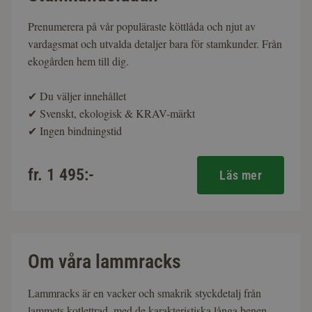
Prenumerera på vår populäraste köttlåda och njut av
vardagsmat och utvalda detaljer bara för stamkunder. Från
ekogården hem till dig.
✔
Du väljer innehållet
✔
Svenskt, ekologisk & KRAV-märkt
✔
Ingen bindningstid
fr. 1 495:-
Läs mer
Om våra lammracks
Lammracks är en vacker och smakrik styckdetalj från
lammets kotlettrad, med de karakteristiska långa benen