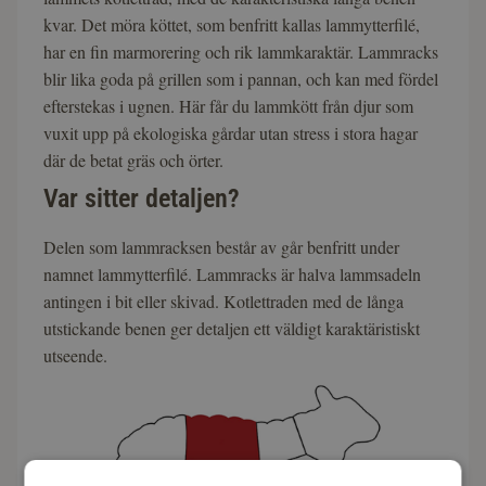
kvar. Det möra köttet, som benfritt kallas lammytterfilé,
har en fin marmorering och rik lammkaraktär. Lammracks
blir lika goda på grillen som i pannan, och kan med fördel
efterstekas i ugnen. Här får du lammkött från djur som
vuxit upp på ekologiska gårdar utan stress i stora hagar
där de betat gräs och örter.
Var sitter detaljen?
Delen som lammracksen består av går benfritt under
namnet lammytterfilé. Lammracks är halva lammsadeln
antingen i bit eller skivad. Kotlettraden med de långa
utstickande benen ger detaljen ett väldigt karaktäristiskt
utseende.