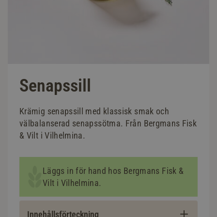
Senapssill
Krämig senapssill med klassisk smak och
välbalanserad senapssötma. Från Bergmans Fisk
& Vilt i Vilhelmina.
Läggs in för hand hos Bergmans Fisk &
Vilt i Vilhelmina.
Innehållsförteckning