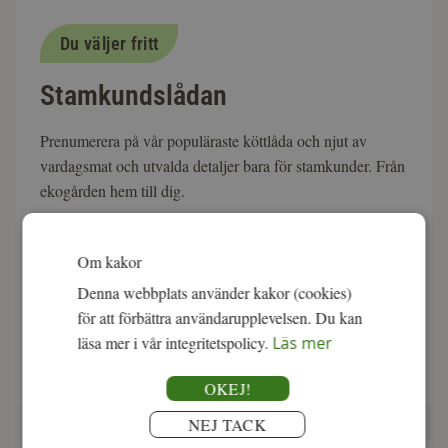
Du väljer fritt
Stamkundslådan
Prenumerera på vår populäraste köttlåda och njut av
vardagsmat och utvalda detaljer bara för stamkunder. Från
ekogården hem till dig.
✔
Du väljer innehållet
Om kakor
✔
Svenskt, ekologisk & KRAV-märkt
✔
Ingen bindningstid
Denna webbplats använder kakor (cookies)
för att förbättra användarupplevelsen. Du kan
läsa mer i vår integritetspolicy.
Läs mer
fr. 1 495:-
Läs mer
OKEJ!
NEJ TACK