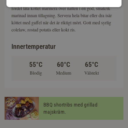
saftigt, mört och fullproppat med umami. Du kan med
fördel låta köttet marinera över natten i en god, smakrik
marinad innan tillagning. Servera hela bitar eller dra isär
köttet med gaffel när det är riktigt mört. Gott med syrlig
colelaw, rostad potatis eller kokt ris.
Innertemperatur
55°C
60°C
65°C
Blodig
Medium
Välstekt
BBQ shortribs med grillad
majskräm.