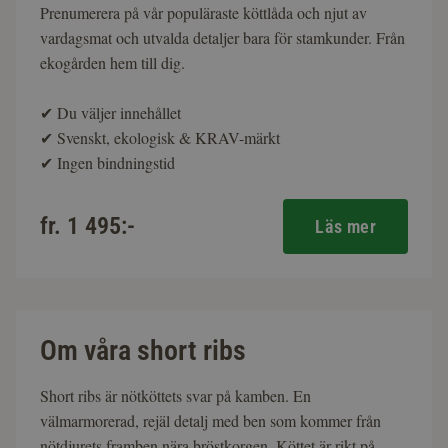
Prenumerera på vår populäraste köttlåda och njut av
vardagsmat och utvalda detaljer bara för stamkunder. Från
ekogården hem till dig.
✔
Du väljer innehållet
✔
Svenskt, ekologisk & KRAV-märkt
✔
Ingen bindningstid
fr. 1 495:-
Läs mer
Om våra short ribs
Short ribs är nötköttets svar på kamben. En
välmarmorerad, rejäl detalj med ben som kommer från
nötdjurets framben nära bröstkorgen. Köttet är rikt på