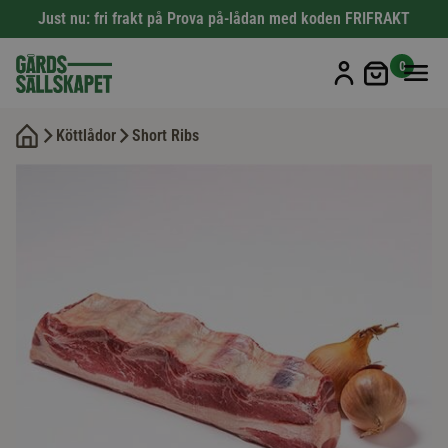
Just nu: fri frakt på Prova på-lådan med koden FRIFRAKT
Min kun
0
Köttlådor
Short Ribs