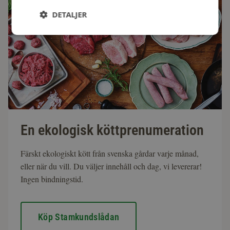
DETALJER
En ekologisk köttprenumeration
Färskt ekologiskt kött från svenska gårdar varje månad,
eller när du vill. Du väljer innehåll och dag, vi levererar!
Ingen bindningstid.
Köp Stamkundslådan