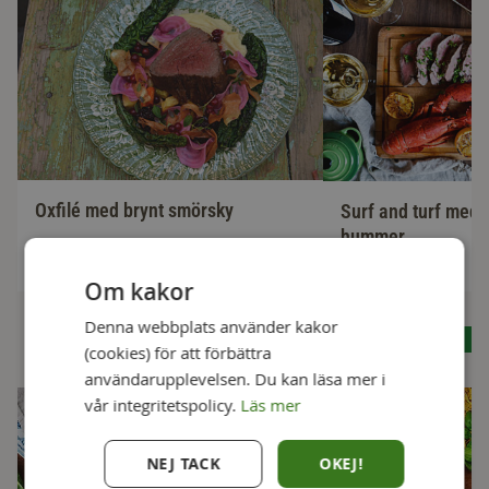
Oxfilé med brynt smörsky
Surf and turf med 
hummer
1,5h
1h 45 min
Om kakor
Denna webbplats använder kakor
Se alla recept
(cookies) för att förbättra
användarupplevelsen. Du kan läsa mer i
vår integritetspolicy.
Läs mer
NEJ TACK
OKEJ!