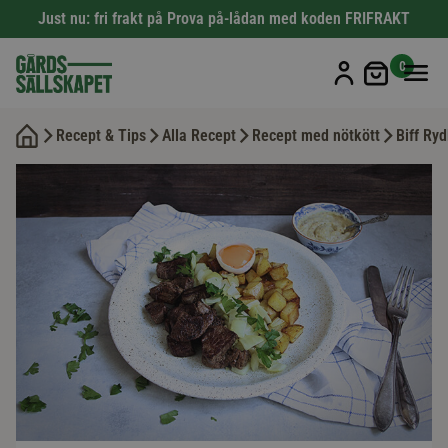
Just nu: fri frakt på Prova på-lådan med koden FRIFRAKT
Min kun
0
Recept & Tips
Alla Recept
Recept med nötkött
Biff Ry