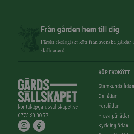
Från gården hem till dig
Färskt ekologiskt kött från svenska gårdar
skillnaden!
KÖP EKOKÖTT
Stamkundslåda
Grillådan
Färslådan
kontakt@gardssallskapet.se
0775 33 30 77
Prova på-lådan
Kycklinglådan