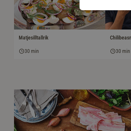
Matjesilltallrik
Chilibeas
30 min
30 min