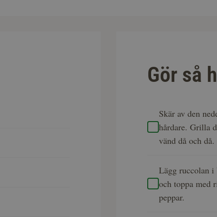
Gör så h
Skär av den nede
hårdare. Grilla 
vänd då och då
Lägg ruccolan i b
och toppa med ri
peppar.