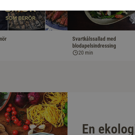
mör
Svartkålssallad med
blodapelsindressing
20 min
En ekolog