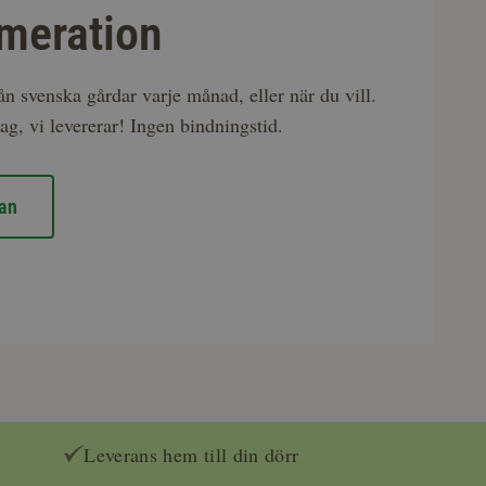
meration
rån svenska gårdar varje månad, eller när du vill.
ag, vi levererar! Ingen bindningstid.
an
Leverans hem till din dörr