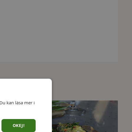
Du kan läsa mer i
OKEJ!