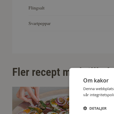
Flingsalt
Svartpeppar
Fler recept med tillbeh
Om kakor
Denna webbplats a
vår integritetspol
DETALJER