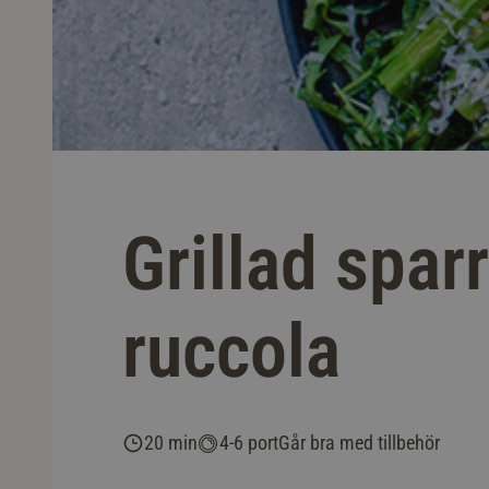
Grillad spa
ruccola
20 min
4-6 port
Går bra med tillbehör