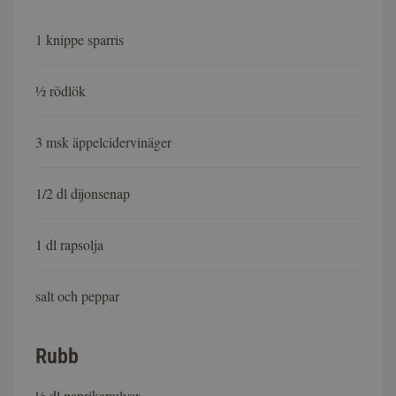
1 knippe sparris
½ rödlök
3 msk äppelcidervinäger
1/2 dl dijonsenap
1 dl rapsolja
salt och peppar
Rubb
½ dl paprikapulver