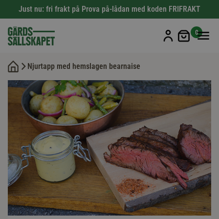
Just nu: fri frakt på Prova på-lådan med koden FRIFRAKT
Min kun
0
Njurtapp med hemslagen bearnaise