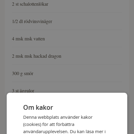
2 st schalottenlökar
1/2 dl rödvinsvinäger
4 msk msk vatten
2 msk msk hackad dragon
300 g smör
3 st äggulor
Om kakor
1 krm cayennepeppar
Denna webbplats använder kakor
(cookies) för att förbättra
salt
användarupplevelsen. Du kan läsa mer i