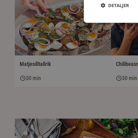
DETALJER
Matjesilltallrik
Chilibeas
30 min
30 min