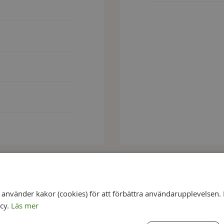
ör
nvänder kakor (cookies) för att förbättra användarupplevelsen. 
icy.
Läs mer