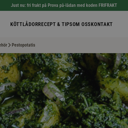
Just nu: fri frakt på Prova på-lådan med koden FRIFRAKT
KÖTTLÅDOR
RECEPT & TIPS
OM OSS
KONTAKT
ehör
Pestopotatis