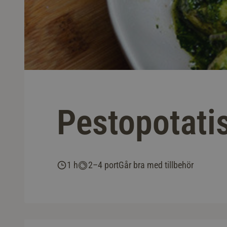
Pestopotati
1 h
2–4 port
Går bra med tillbehör