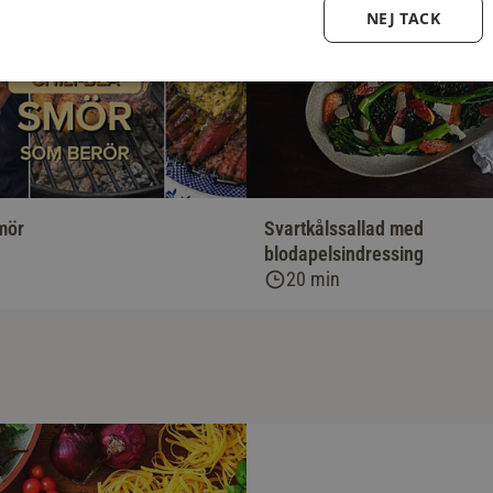
NEJ TACK
mör
Svartkålssallad med
blodapelsindressing
20 min