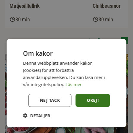
Matjesilltallrik
Chilibeasmör
30 min
30 min
Se alla recept
Om kakor
Denna webbplats använder kakor
(cookies) för att förbättra
användarupplevelsen. Du kan läsa mer i
vår integritetspolicy.
Läs mer
NEJ TACK
OKEJ!
DETALJER