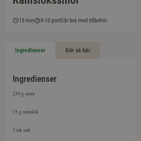
Ramslökssmör
15 min
8-10 port
Går bra med tillbehör
Ingredienser
Gör så här
Ingredienser
250 g smör
15 g ramslök
2 tsk salt