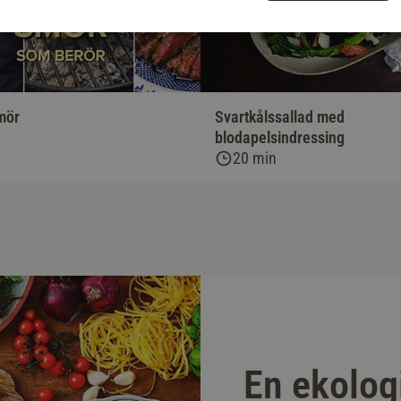
mör
Svartkålssallad med
blodapelsindressing
20 min
En ekolog