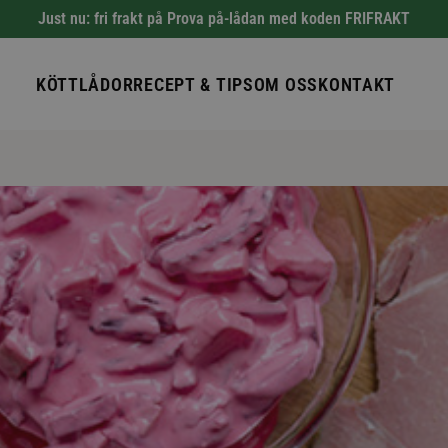
Just nu: fri frakt på Prova på-lådan med koden FRIFRAKT
KÖTTLÅDOR
RECEPT & TIPS
OM OSS
KONTAKT