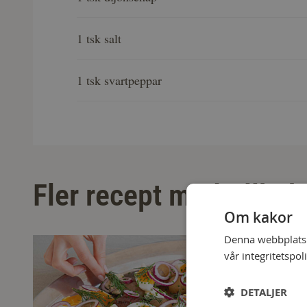
1 tsk salt
1 tsk svartpeppar
Fler recept med tillbeh
Om kakor
Denna webbplats a
vår integritetspol
DETALJER