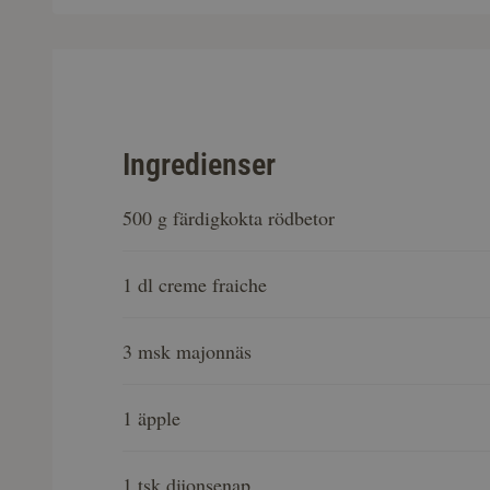
Ingredienser
500 g färdigkokta rödbetor
1 dl creme fraiche
3 msk majonnäs
1 äpple
1 tsk dijonsenap