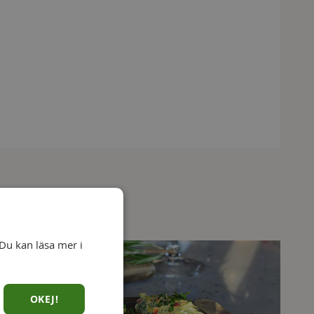
Du kan läsa mer i
OKEJ!