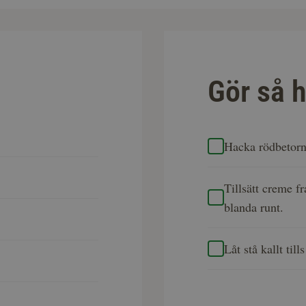
Gör så h
Hacka rödbetorna
Tillsätt creme f
blanda runt.
Låt stå kallt till