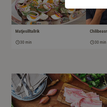
Matjesilltallrik
Chilibeas
30 min
30 min