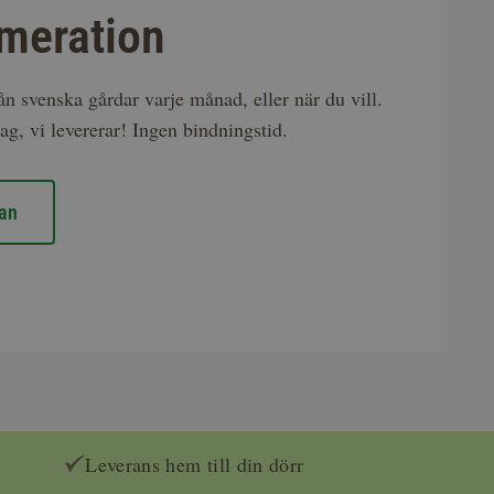
meration
rån svenska gårdar varje månad, eller när du vill.
ag, vi levererar! Ingen bindningstid.
an
Leverans hem till din dörr