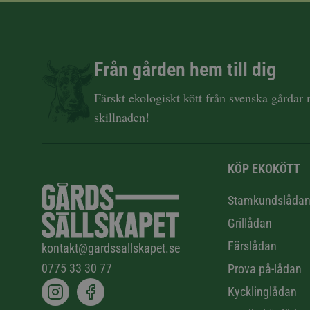
Från gården hem till dig
Färskt ekologiskt kött från svenska gårdar
skillnaden!
KÖP EKOKÖTT
Stamkundslåda
Grillådan
Färslådan
kontakt@gardssallskapet.se
0775 33 30 77
Prova på-lådan
Kycklinglådan