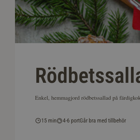
Rödbetssall
Enkel, hemmagjord rödbetssallad på färdigkokta 
15 min
4-6 port
Går bra med tillbehör