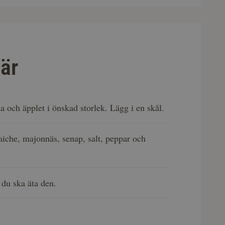
är
 och äpplet i önskad storlek. Lägg i en skål.
raiche, majonnäs, senap, salt, peppar och
s du ska äta den.