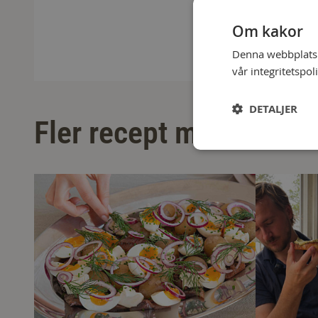
Om kakor
Denna webbplats a
vår integritetspol
DETALJER
Fler recept med tillbeh