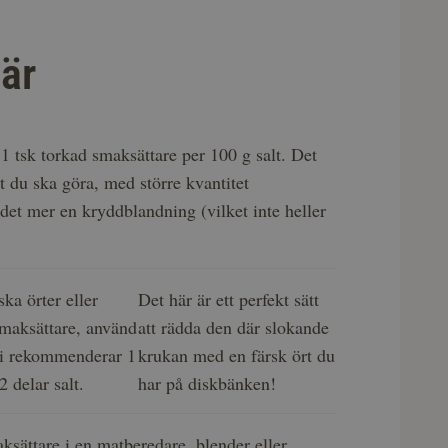
är
 tsk torkad smaksättare per 100 g salt. Det
lt du ska göra, med större kvantitet
 det mer en kryddblandning (vilket inte heller
ka örter eller
Det här är ett perfekt sätt
maksättare, använd
att rädda den där slokande
Vi rekommenderar 1
krukan med en färsk ört du
2 delar salt.
har på diskbänken!
ksättare i en matberedare, blender eller