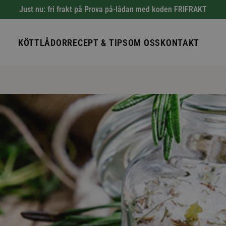
Just nu: fri frakt på Prova på-lådan med koden FRIFRAKT
KÖTTLÅDOR
RECEPT & TIPS
OM OSS
KONTAKT