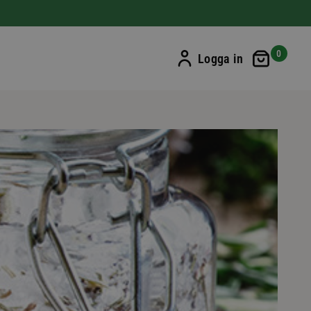
Min ku
0
Logga in