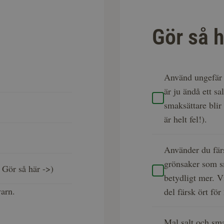
Gör så h
Använd ungefär 1
är ju ändå ett sa
smaksättare blir
är helt fel!).
Använder du färs
grönsaker som s
 i Gör så här ->)
betydligt mer. 
varn.
del färsk ört för 
Mal salt och sma