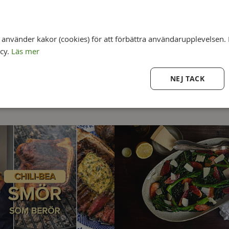
Salt med rosmarin 
Salt med citronskal 
nvänder kakor (cookies) för att förbättra användarupplevelsen. 
icy.
Läs mer
NEJ TACK
ör