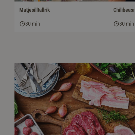
Matjesilltallrik
Chilibeas
30 min
30 min