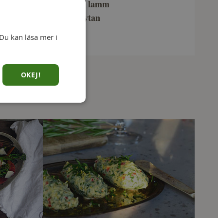
nötkött
lamm
kompletterar
och
kycklinggrytan
blir utsökt i
Du kan läsa mer i
OKEJ!