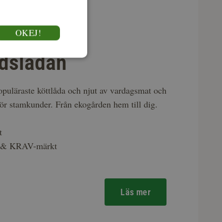
OKEJ!
dslådan
puläraste köttlåda och njut av vardagsmat och
för stamkunder. Från ekogården hem till dig.
t
k & KRAV-märkt
Läs mer