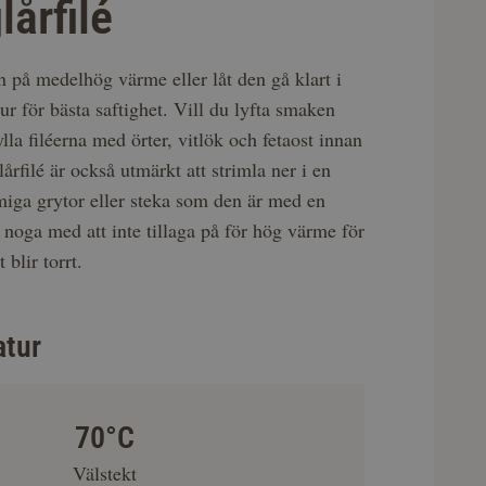
lårfilé
n på medelhög värme eller låt den gå klart i
r för bästa saftighet. Vill du lyfta smaken
ylla filéerna med örter, vitlök och fetaost innan
lårfilé är också utmärkt att strimla ner i en
iga grytor eller steka som den är med en
 noga med att inte tillaga på för hög värme för
 blir torrt.
atur
70°C
Välstekt