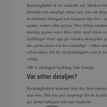
Kycklinglårfilé är ett smakrikt val. Mörkare kö
bröstfilé och naturligt saftig tack vare sin högr
är urbenad, lättlagad och fungerar lika bra i 
ugnen, woken eller grytan. Den fylliga smaken 
mustiga grytor som i lätta rätter med citron oc
kycklingar växer upp på svenska ekologiska gå
ute, picka mask och leva naturligt – vilket so
och kvalitet. Du får ett kycklingkött som är fa
saftigt.
100 % ekologisk kyckling från Sverige.
Var sitter detaljen?
Kycklinglårfilén kommer från den övre lårmus
utan ben. Den har mer insprängt fett än kycklin
gör köttet saftigare och mer smakrikt.