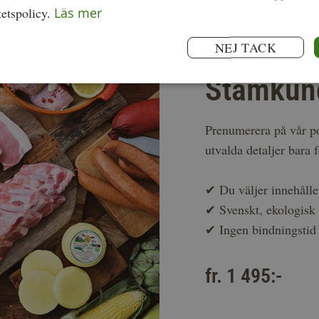
tetspolicy.
Läs mer
Du väljer fritt
NEJ TACK
Stamkun
Prenumerera på vår po
utvalda detaljer bara 
✔
Du väljer innehålle
✔
Svenskt, ekologis
✔
Ingen bindningstid
fr. 1 495:-