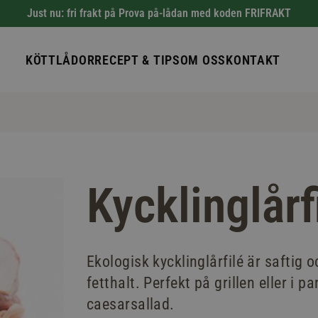
Just nu: fri frakt på Prova på-lådan med koden FRIFRAKT
KÖTTLÅDOR
RECEPT & TIPS
OM OSS
KONTAKT
Kycklinglårf
Ekologisk kycklinglårfilé är saftig 
fetthalt. Perfekt på grillen eller i p
caesarsallad.