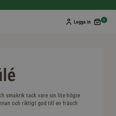
Min ku
0
Logga in
ilé
och smakrik tack vare sin lite högre
annan och riktigt god till en fräsch