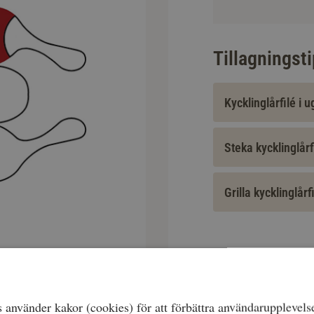
Tillagningst
Kycklinglårfilé i u
Steka kycklinglårf
Grilla kycklinglårf
använder kakor (cookies) för att förbättra användarupplevels