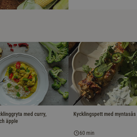
klinggryta med curry,
Kycklingspett med myntasås
och äpple
60 min