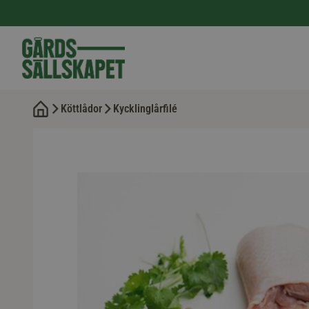
Köttlådor
Kycklinglårfilé