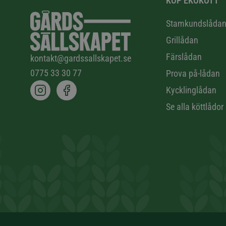
KÖP EKOKÖTT
Stamkundslåda
Grillådan
Färslådan
kontakt@gardssallskapet.se
0775 33 30 77
Prova på-lådan
Kycklinglådan
Se alla köttlådor