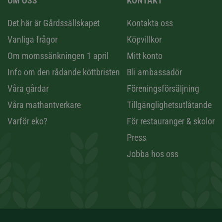
OM OSS
KONTAKT
n
Det här är Gårdssällskapet
Kontakta oss
Vanliga frågor
Köpvillkor
Om momssänkningen 1 april
Mitt konto
Info om den rådande köttbristen
Bli ambassadör
Våra gårdar
Föreningsförsäljning
Våra mathantverkare
Tillgänglighetsutlåtande
Varför eko?
För restauranger & skolor
Press
Jobba hos oss