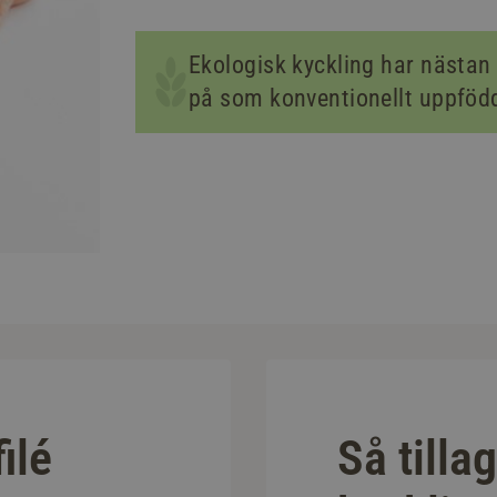
Ekologisk kyckling har nästan 
på som konventionellt uppfödd
ilé
Så tilla