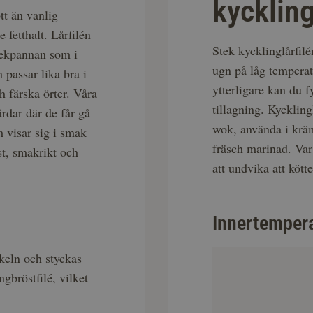
kyckling
tt än vanlig
e fetthalt. Lårfilén
Stek kycklinglårfilé
stekpannan som i
ugn på låg temperatu
passar lika bra i
ytterligare kan du f
h färska örter. Våra
tillagning. Kyckling
rdar där de får gå
wok, använda i kräm
m visar sig i smak
fräsch marinad. Var
st, smakrikt och
att undvika att köttet
Innertemper
keln och styckas
gbröstfilé, vilket