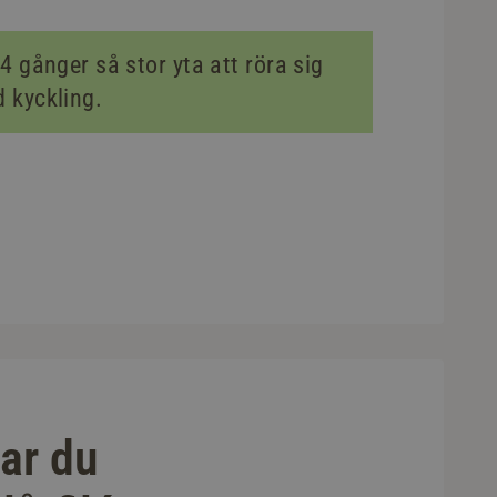
4 gånger så stor yta att röra sig
 kyckling.
gar du