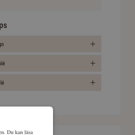
ips
gn
ilé
ilé
en. Du kan läsa