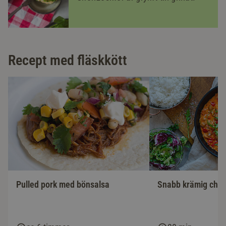
Recept med fläskkött
Pulled pork med bönsalsa
Snabb krämig chor