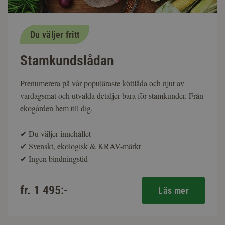
Du väljer fritt
Stamkundslådan
Prenumerera på vår populäraste köttlåda och njut av
vardagsmat och utvalda detaljer bara för stamkunder. Från
ekogården hem till dig.
✔
Du väljer innehållet
✔
Svenskt, ekologisk & KRAV-märkt
✔
Ingen bindningstid
fr. 1 495:-
Läs mer