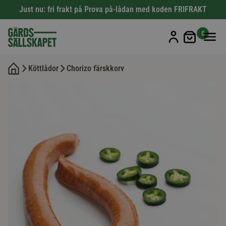
Just nu: fri frakt på Prova på-lådan med koden FRIFRAKT
Min kun
0
Köttlådor
Chorizo färskkorv