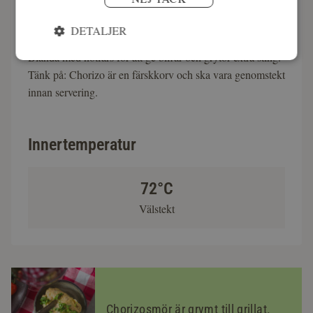
genomstekt – gärna på låg till medelhög värme för bästa
saftighet. Du kan också snitta upp korven och använda
DETALJER
färsen som smakrik bas i pastasås, chili eller till tapas.
Blanda med nötfärs för att ge biffar och grytor extra sting.
Tänk på: Chorizo är en färskkorv och ska vara genomstekt
innan servering.
Innertemperatur
72°C
Välstekt
Chorizosmör är grymt till grillat.