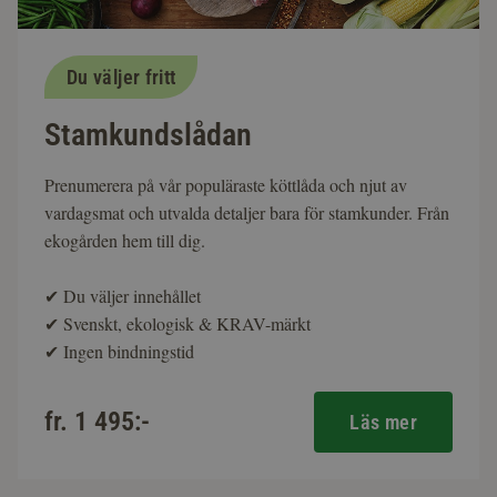
Du väljer fritt
Stamkundslådan
Prenumerera på vår populäraste köttlåda och njut av
vardagsmat och utvalda detaljer bara för stamkunder. Från
ekogården hem till dig.
✔
Du väljer innehållet
✔
Svenskt, ekologisk & KRAV-märkt
✔
Ingen bindningstid
fr. 1 495:-
Läs mer