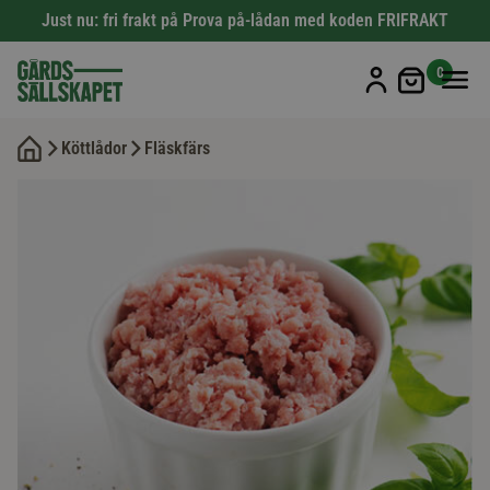
Just nu: fri frakt på Prova på-lådan med koden FRIFRAKT
Min kun
0
Köttlådor
Fläskfärs