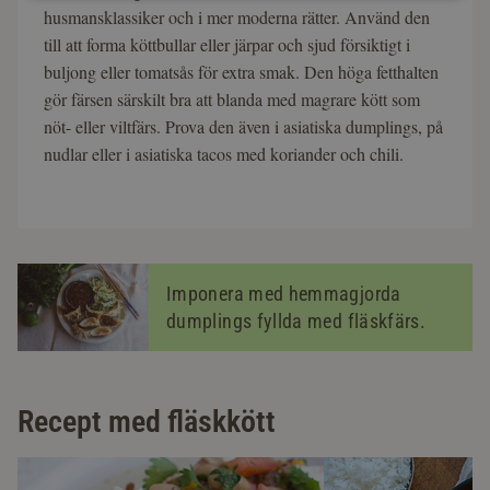
husmansklassiker och i mer moderna rätter. Använd den
till att forma köttbullar eller järpar och sjud försiktigt i
buljong eller tomatsås för extra smak. Den höga fetthalten
gör färsen särskilt bra att blanda med magrare kött som
nöt- eller viltfärs. Prova den även i asiatiska dumplings, på
nudlar eller i asiatiska tacos med koriander och chili.
Imponera med hemmagjorda
dumplings fyllda med fläskfärs.
Recept med fläskkött