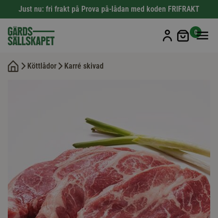
Just nu: fri frakt på Prova på-lådan med koden FRIFRAKT
Min kun
0
Köttlådor
Karré skivad