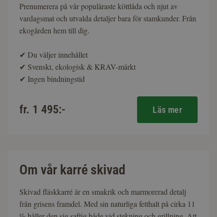
Prenumerera på vår populäraste köttlåda och njut av
vardagsmat och utvalda detaljer bara för stamkunder. Från
ekogården hem till dig.
✔
Du väljer innehållet
✔
Svenskt, ekologisk & KRAV-märkt
✔
Ingen bindningstid
fr. 1 495:-
Läs mer
Om vår karré skivad
Skivad fläskkarré är en smakrik och marmorerad detalj
från grisens framdel. Med sin naturliga fetthalt på cirka 11
% håller den sig saftig både vid stekning och grillning. Att