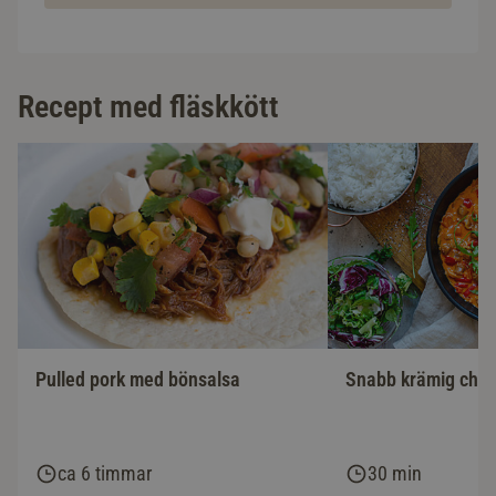
Recept med fläskkött
Pulled pork med bönsalsa
Snabb krämig chor
ca 6 timmar
30 min